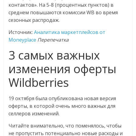
контактов». На 5-8 (процентных пунктов) в
логистике,
среднем повышаются комиссии WB во время
технологиях,
сезонных распродаж.
соцсетях.
Нам
Источник:
Аналитика маркетплейсов от
важно,
Moneyplace
Перепечатка
как
знать
3 самых важных
как
изменения оферты
Сеть
меняет
Wildberries
жизнь
людей
и
19 октября была опубликована новая версия
обсудить
оферты, в которой очень много важных для
эти
селлеров изменений.
изменения
с
Читайте внимательно, что поменялось, чтобы
читателем.
не пропустить потенциально новые расходы и