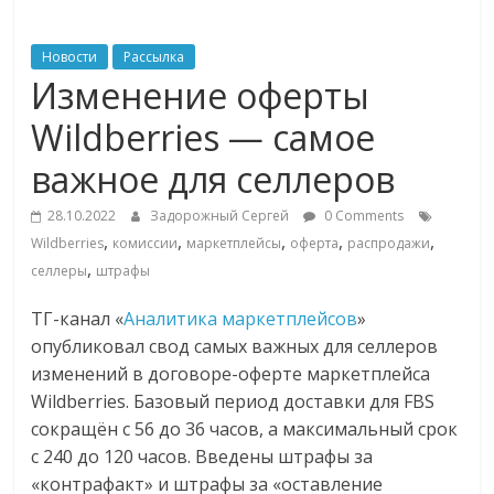
ритейле,
Новости
Рассылка
Изменение оферты
логистике,
Wildberries — самое
технологиях,
важное для селлеров
соцсетях
28.10.2022
Задорожный Сергей
0 Comments
,
,
,
,
,
Wildberries
комиссии
маркетплейсы
оферта
распродажи
,
селлеры
штрафы
Портал
об
ТГ-канал «
Аналитика маркетплейсов
»
онлайн-
опубликовал свод самых важных для селлеров
торговле,
изменений в договоре-оферте маркетплейса
сервисах
Wildberries. Базовый период доставки для FBS
для
сокращён с 56 до 36 часов, а максимальный срок
e-
с 240 до 120 часов. Введены штрафы за
Commerce,
«контрафакт» и штрафы за «оставление
ритейле,