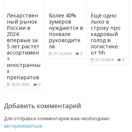
Лекарствен
Более 40%
Ещё одно
ный рынок
зумеров
лыко в
России в
нуждаются в
строку про
2024:
похвале
кадровый
впервые за
руководите
голод в
5 лет растёт
ля
логистике
ассортимен
от hh
01.10.2024
0
т
01.10.2024
0
иностранны
х
препаратов
28.01.2025
0
Добавить комментарий
Для отправки комментария вам необходимо
авторизоваться
.