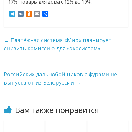
17%, товары для дома с 12% до 19%.
T
V
O
E
О
e
K
d
m
т
l
n
a
п
e
o
i
р
g
k
l
а
←
Платёжная система «Мир» планирует
r
l
в
снизить комиссию для «экосистем»
a
a
и
m
s
т
s
ь
n
i
Российских дальнобойщиков с фурами не
k
выпускают из Белоруссии
→
i
Вам также понравится