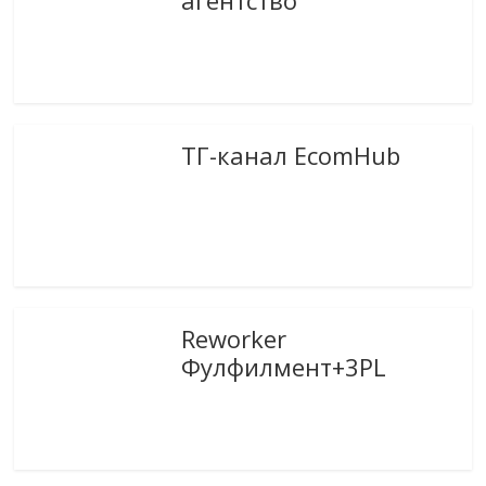
агентство
ТГ-канал EcomHub
Reworker
Фулфилмент+3PL