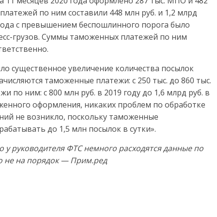
 11 месяцев 2020 года оформлено 287 тыс. МПО и 482
платежей по ним составили 448 млн руб. и 1,2 млрд
9 года с превышением беспошлинного порога было
ресс-грузов. Суммы таможенных платежей по ним
ответственно.
шло существенное увеличение количества посылок
числяются таможенные платежи: с 250 тыс. до 860 тыс.
 по ним: с 800 млн руб. в 2019 году до 1,6 млрд руб. в
моженного оформления, никаких проблем по обработке
ний не возникло, поскольку таможенные
батывать до 1,5 млн посылок в сутки».
о у руководителя ФТС немного расходятся данные по
о не на порядок — Прим.ред