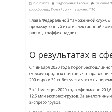
соцсетях.
28.12.2020
Задорожный Сергей
0 Comment
Нам
,
,
,
кроссбордер
Почта России
таможня
ФТС
важно,
как
Глава Федеральной таможенной службы 
знать
промежуточный итоги электронной комме
как
растут, траффик падает.
Сеть
меняет
жизнь
О результатах в сф
людей
и
С 1 января 2020 года порог беспошлинн
обсудить
(международных почтовых отправлениях)
эти
200 евро и 31 кг без учета частоты пере
изменения
с
За 11 месяцев 2020 года оформлено 201
читателем.
12,5 млн экспресс-грузов. За аналогичны
экспресс-грузов.