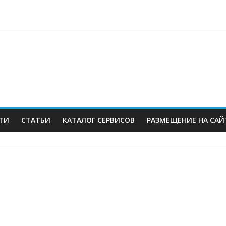
berries: что компания, банки, власти и бизнес предлагают селл
 со своих складов
 купил бывший офисный комплекс ВТБ в центре Москвы
es в Екатеринбурге. Пожар усиливается
ТИ
СТАТЬИ
КАТАЛОГ СЕРВИСОВ
РАЗМЕЩЕНИЕ НА САЙ
м