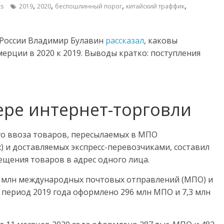
,
,
,
,
s
2019
2020
беспошлинный порог
китайский траффик
России Владимир Булавин
рассказал
, каковы
рции в 2020 к 2019. Выводы кратко: поступления
ере интернет-торговли
ого ввоза товаров, пересылаемых в МПО
 и доставляемых экспресс-перевозчиками, составил
мещения товаров в адрес одного лица.
,6 млн международных почтовых отправлений (МПО) и
й период 2019 года оформлено 296 млн МПО и 7,3 млн