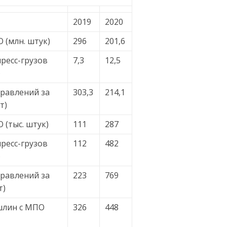
2019
2020
 (млн. штук)
296
201,6
пресс-грузов
7,3
12,5
)
равлений за
303,3
214,1
т)
 (тыс. штук)
111
287
пресс-грузов
112
482
)
равлений за
223
769
т)
шлин с МПО
326
448