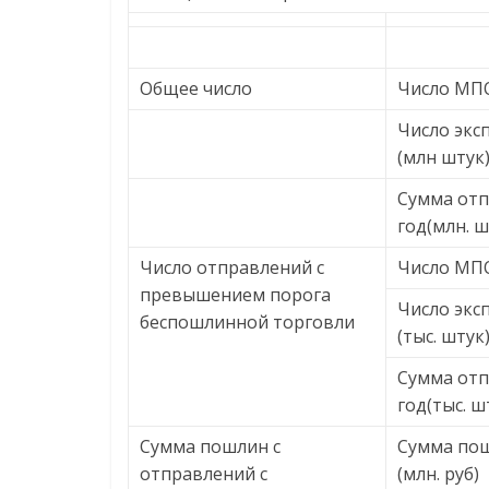
Общее число
Число МПО
Число экс
(млн штук
Сумма отп
год(млн. ш
Число отправлений с
Число МПО
превышением порога
Число экс
беспошлинной торговли
(тыс. штук
Сумма отп
год(тыс. ш
Сумма пошлин с
Сумма по
отправлений с
(млн. руб)