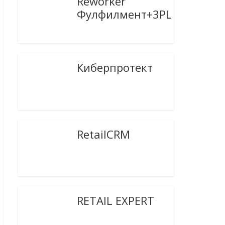
Reworker
Фулфилмент+3PL
Киберпротект
RetailCRM
RETAIL EXPERT