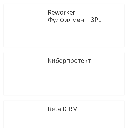
Reworker
Фулфилмент+3PL
Киберпротект
RetailCRM