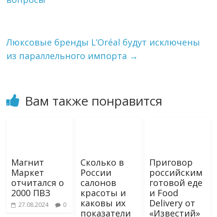
s
ь
n
i
k
Люксовые бренды L’Oréal будут исключены
i
из параллельного импорта
→
Вам также понравится
Магнит
Сколько в
Приговор
Маркет
России
российским
отчитался о
салонов
готовой еде
2000 ПВЗ
красоты и
и Food
каковы их
Delivery от
27.08.2024
0
показатели
«Известий»