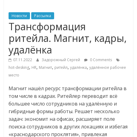
ритейле,
Новости
Рассылка
Трансформация
логистике,
ритейла. Магнит, кадры,
технологиях,
удалёнка
соцсетях
07.11.2022
Задорожный Сергей
0 Comments
,
,
,
,
,
hot-desking
HR
Магнит
ритейл
удалёнка
удалённое рабочее
место
Портал
об
Магнит нашёл ресурс трансформации ритейла в
онлайн-
том числе в кадрах. Ритейлер переводит всё
торговле,
большее число сотрудников на удалённую и
сервисах
гибридные формы работы. Решает несколько
для
задач: экономит на офисах, расширяет поле
e-
поиска сотрудников в других локациях и избегая
Commerce,
«краснодарского проклятия», привлекая
ритейле,