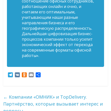
соотношение офисных сотрудников,
работающих онлайн и очно, и
считаем его оптимальным,
учитывающим наши разные
направления бизнеса и его
географическую распределенность.
Дальнейшая цифровизация бизнес-
процессов компании только усилит
экономический эффект от перехода
на современные форматы офисной
работы».
T
V
O
E
О
e
K
d
m
т
l
n
a
п
e
o
i
р
g
k
l
а
←
Компании «ОМНИК» и TopDelivery.
r
l
в
Партнёрство, которые вызывает интерес и
a
a
и
m
s
т
вопросы