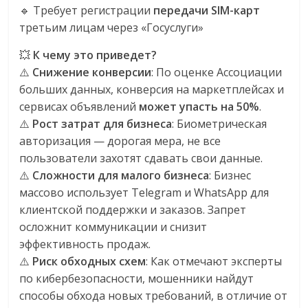
эти
🔹 Требует регистрации
передачи SIM-карт
изменения
третьим лицам через «Госуслуги»
с
💥
К чему это приведет?
читателем.
⚠️
Снижение конверсии
: По оценке Ассоциации
больших данных, конверсия на маркетплейсах и
сервисах объявлений
может упасть на 50%
.
⚠️
Рост затрат для бизнеса
: Биометрическая
авторизация — дорогая мера, не все
пользователи захотят сдавать свои данные.
⚠️
Сложности для малого бизнеса
: Бизнес
массово использует Telegram и WhatsApp для
клиентской поддержки и заказов. Запрет
осложнит коммуникации и снизит
эффективность продаж.
⚠️
Риск обходных схем
: Как отмечают эксперты
по кибербезопасности, мошенники найдут
способы обхода новых требований, в отличие от