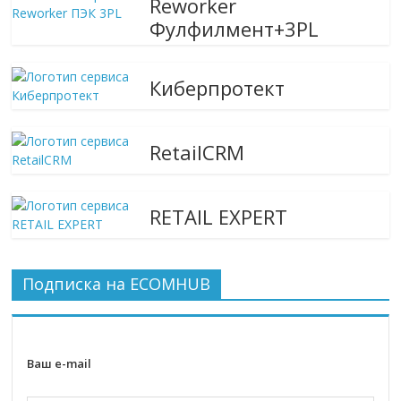
Reworker
Фулфилмент+3PL
Киберпротект
RetailCRM
RETAIL EXPERT
Подписка на ECOMHUB
Ваш e-mail