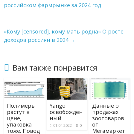
российском фармрынке за 2024 год
a
a
и
m
s
т
s
ь
n
i
«Кому [censored], кому мать родна» О росте
k
доходов россиян в 2024
→
i
Вам также понравится
Полимеры
Yango
Данные о
растут в
освобождён
продажах
цене,
ный
зоотоваров
упаковка
от
01.04.2022
0
тоже. Повод
Мегамаркет