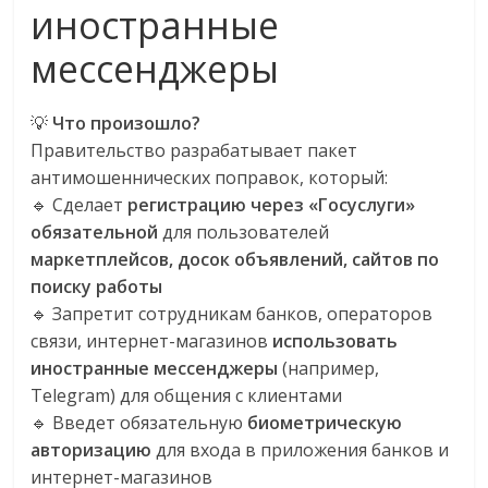
сервисах
иностранные
для
e-
мессенджеры
Commerce,
ритейле,
💡
Что произошло?
логистике,
Правительство разрабатывает пакет
технологиях,
антимошеннических поправок, который:
соцсетях.
🔹 Сделает
регистрацию через «Госуслуги»
Нам
обязательной
для пользователей
важно,
маркетплейсов, досок объявлений, сайтов по
как
поиску работы
знать
🔹 Запретит сотрудникам банков, операторов
как
связи, интернет-магазинов
использовать
Сеть
иностранные мессенджеры
(например,
меняет
жизнь
Telegram) для общения с клиентами
людей
🔹 Введет обязательную
биометрическую
и
авторизацию
для входа в приложения банков и
обсудить
интернет-магазинов