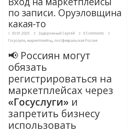
Вход на маркетплейсы
Commerce,
по записи. Оруэловщина
какая-то
омниканальном
30.01.2025
Задорожный Сергей
0 Comments
ритейле,
,
,
Госуслуги
маркетплейсы
постфевральская Россия
📢 Россиян могут
логистике,
обязать
технологиях,
регистрироваться на
соцсетях
маркетплейсах через
«Госуслуги»
и
Портал
об
запретить бизнесу
онлайн-
использовать
торговле,