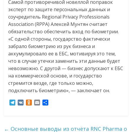
Самой противоречивой новеллой поправок
эксперт по защите персональных данных и
соучредитель Regional Privacy Professionals
Association (RPPA) Алексей Мунтян считает
обязательство обеспечить вход по биометрии.
«С одной стороны, государство фактически
забрало биометрию из рук бизнеса и
аккумулировало ее в ЕБС, мотивируя это тем,
что в случае утечки заменить эти данные будет
невозможно. С другой — бизнес допускают к ЕБС
на коммерческой основе, и государство
стремится везде, где только можно,
подключить биометрию», — заключает он.
T
V
O
E
О
e
K
d
m
т
l
n
a
п
e
o
i
р
g
k
l
а
←
Основные выводы из отчёта RNC Pharma о
r
l
в