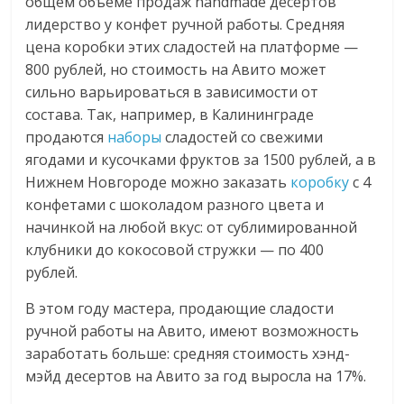
общем объеме продаж handmade десертов
логистике,
лидерство у конфет ручной работы. Средняя
технологиях,
цена коробки этих сладостей на платформе —
соцсетях.
800 рублей, но стоимость на Авито может
Нам
сильно варьироваться в зависимости от
важно,
состава. Так, например, в Калининграде
как
продаются
наборы
сладостей со свежими
знать
ягодами и кусочками фруктов за 1500 рублей, а в
как
Нижнем Новгороде можно заказать
коробку
с 4
Сеть
конфетами с шоколадом разного цвета и
меняет
начинкой на любой вкус: от сублимированной
жизнь
клубники до кокосовой стружки — по 400
людей
рублей.
и
обсудить
В этом году мастера, продающие сладости
эти
ручной работы на Авито, имеют возможность
изменения
заработать больше: средняя стоимость хэнд-
с
мэйд десертов на Авито за год выросла на 17%.
читателем.