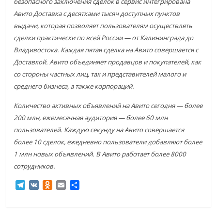
безопасного заключения сделок в сервис интегрирована
Авито Доставка с десятками тысяч доступных пунктов
выдачи, которая позволяет пользователям осуществлять
сделки практически по всей России — от Калининграда до
Владивостока. Каждая пятая сделка на Авито совершается с
Доставкой. Авито объединяет продавцов и покупателей, как
со стороны частных лиц, так и представителей малого и
среднего бизнеса, а также корпораций.
Количество активных объявлений на Авито сегодня — более
200 млн, ежемесячная аудитория — более 60 млн
пользователей. Каждую секунду на Авито совершается
более 10 сделок, ежедневно пользователи добавляют более
1 млн новых объявлений. В Авито работает более 8000
сотрудников.
T
V
O
E
О
e
K
d
m
т
l
n
a
п
e
o
i
р