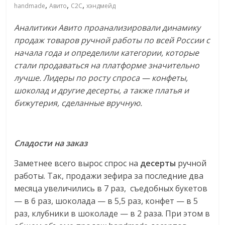
,
,
,
handmade
Авито
С2С
хэндмейд
ритейле,
Аналитики Авито проанализировали динамику
продаж товаров ручной работы по всей России с
логистике,
начала года и определили категории, которые
стали продаваться на платформе значительно
технологиях,
лучше. Лидеры по росту спроса — конфеты,
шоколад и другие десерты, а также платья и
соцсетях
бижутерия, сделанные вручную.
Портал
об
Сладости на заказ
онлайн-
торговле,
Заметнее всего вырос спрос на
десерты
ручной
сервисах
работы. Так, продажи зефира за последние два
для
месяца увеличились в 7 раз, съедобных букетов
e-
— в 6 раз, шоколада — в 5,5 раз, конфет — в 5
Commerce,
раз, клубники в шоколаде — в 2 раза. При этом в
ритейле,