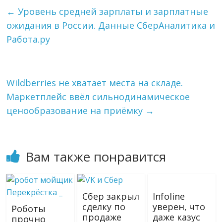
g
k
l
а
←
Уровень средней зарплаты и зарплатные
r
l
в
ожидания в России. Данные СберАналитика и
a
a
и
m
s
т
Работа.ру
s
ь
n
i
k
Wildberries не хватает места на складе.
i
Маркетплейс ввёл сильнодинамическое
ценообразование на приёмку
→
Вам также понравится
Сбер закрыл
Infoline
сделку по
уверен, что
Роботы
продаже
даже казус
прочно