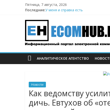
Перейти
Пятница, 7 августа, 2026
к
Последние:
У меня и справка есть
содержимому
Поддержка после атак на склады Wild
ECOMHUB
Wildberries начал выносить логистику
И тут я во всём белом — Wildberries
БПЛА снова атаковали склад Wildberri
—
о
АНАЛИТИЧЕСКОЕ АГЕНТСТВО
НОВОСТ
E-
Commerce,
Новости
омниканально
Как ведомству усили
дичь. Евтухов об «о
ритейле,