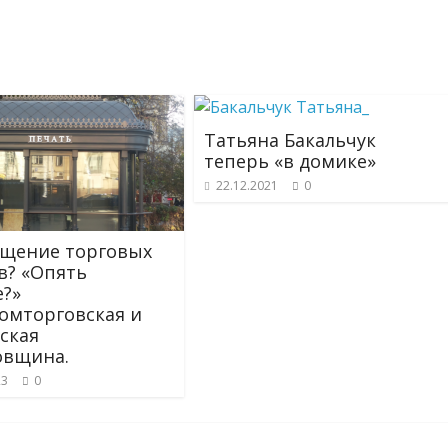
Татьяна Бакальчук
теперь «в домике»
22.12.2021
0
щение торговых
в? «Опять
е?»
мторговская и
ская
овщина.
23
0