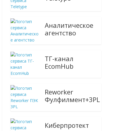
Аналитическое
агентство
ТГ-канал
EcomHub
Reworker
Фулфилмент+3PL
Киберпротект