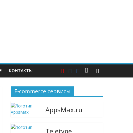
ерам — и почему этих мер пока недостаточно
Е
КОНТАКТЫ
E-commerce сервисы
AppsMax.ru
Teletype