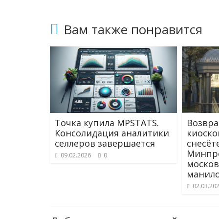
i
Вам также понравится
Точка купила MPSTATS.
Возвра
Консолидация аналитики
киоско
селлеров завершается
снесёт
Минпро
09.02.2026
0
москов
манил
02.03.20