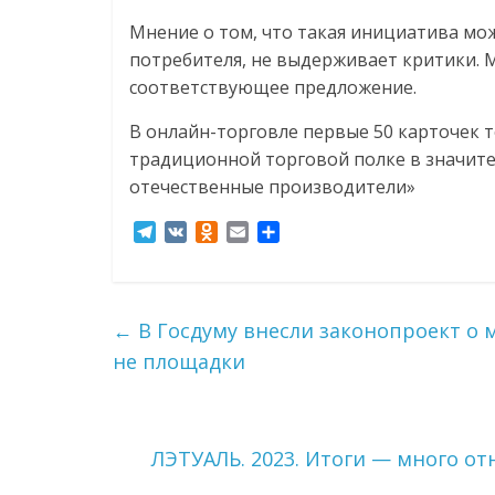
соцсетях.
Мнение о том, что такая инициатива мо
Нам
потребителя, не выдерживает критики.
важно,
соответствующее предложение.
как
знать
В онлайн-торговле первые 50 карточек т
как
традиционной торговой полке в значит
Сеть
отечественные производители»
меняет
жизнь
T
V
O
E
О
людей
e
K
d
m
т
и
l
n
a
п
e
o
i
р
обсудить
g
k
l
а
эти
←
В Госдуму внесли законопроект о 
r
l
в
изменения
не площадки
a
a
и
с
m
s
т
читателем.
s
ь
n
i
ЛЭТУАЛЬ. 2023. Итоги — много о
k