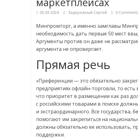
маркетплейсах
логистике,
05.03.2024
Задорожный Сергей
0 Comments
технологиях,
Минпромторг, а именно замглавы Минпр
необходимость дать первые 50 мест ввы
соцсетях
Аргументы против он даже не рассматрив
аргумента не опровергает.
Портал
Прямая речь
об
онлайн-
«
Преференции — это обязательно закрепл
торговле,
предприятиях офлайн-торговли, то есть в
сервисах
что приоритет в размещении как раз до
для
e-
с российскими товарами в поиске должны
Commerce,
и экстраординарного. Все государства, 
ритейле,
помогают им закрепиться на национальны
логистике,
должны обязательно ее использовать, 
технологиях,
поддержки.