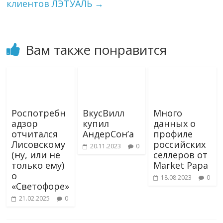
клиентов ЛЭТУАЛЬ
→
i
Вам также понравится
Роспотребн
ВкусВилл
Много
адзор
купил
данных о
отчитался
АндерСон’а
профиле
Лисовскому
российских
20.11.2023
0
(ну, или не
селлеров от
только ему)
Market Papa
о
18.08.2023
0
«Светофоре»
21.02.2025
0