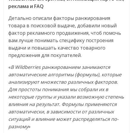
логистике,
реклама и FAQ
технологиях,
Детально описали факторы ранжирования
соцсетях.
товара в поисковой выдаче, добавили новый
Нам
фактор рекламного продвижения, чтоб помочь
важно,
вам лучше понимать специфику построения
как
выдачи и повышать качество товарного
знать
предложения для покупателей.
как
Сеть
«
В Wildberries ранжированием занимаются
меняет
автоматические алгоритмы (формулы), которые
жизнь
анализируют множество различных факторов.
людей
Для простоты понимания мы собрали их в
и
некоторые группы и указали возможную степень
обсудить
влияния на результат. Формулы применяются
эти
автоматически, в зависимости от различных
изменения
ситуаций и влияние может распределяться по-
с
разному
»
читателем.