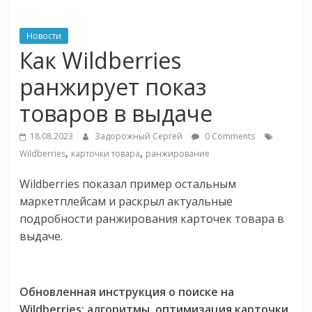
ритейле,
Новости
Как Wildberries
логистике,
ранжирует показ
технологиях,
товаров в выдаче
соцсетях
18.08.2023
Задорожный Сергей
0 Comments
,
,
Wildberries
карточки товара
ранжирование
Портал
Wildberries показал пример остальным
об
маркетплейсам и раскрыл актуальные
онлайн-
подробности ранжирования карточек товара в
торговле,
выдаче.
сервисах
для
e-
Обновленная инструкция о поиске на
Commerce,
ритейле,
Wildberries: алгоритмы, оптимизация карточки,