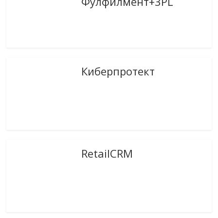
Фулфилмент+3PL
Киберпротект
RetailCRM