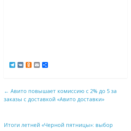
T
V
O
E
О
e
K
d
m
т
l
n
a
п
e
o
i
р
g
k
l
а
←
Авито повышает комиссию с 2% до 5 за
r
l
в
заказы с доставкой «Авито доставки»
a
a
и
m
s
т
s
ь
n
i
Итоги летней «Черной пятницы»: выбор
k