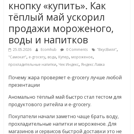
кнопку «купить». Как
Commerce,
тёплый май ускорил
омниканальном
продажи мороженого,
воды и напитков
ритейле,
,
25.05.2026
Ecomhub
0 Comments
"ВкусВилл"
логистике,
,
,
,
,
,
"Самокат"
e-grocery
вода
Купер
мороженое
,
,
прохладительные напитки
Чек Индекс
Яндекс Лавка
технологиях,
Почему жара проверяет e-grocery лучше любой
презентации
соцсетях
Аномально тёплый май быстро стал тестом для
продуктового ритейла и e-grocery.
Портал
об
Покупатели начали заметно чаще брать воду,
онлайн-
прохладительные напитки и мороженое. Для
торговле,
магазинов и сервисов быстрой доставки это не