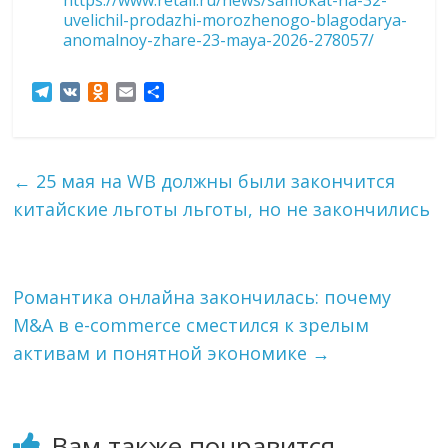
https://www.retail.ru/news/samokat-na-32-
uvelichil-prodazhi-morozhenogo-blagodarya-
anomalnoy-zhare-23-maya-2026-278057/
T
V
O
E
О
e
K
d
m
т
l
n
a
п
e
o
i
р
g
k
l
а
←
25 мая на WB должны были закончится
r
l
в
китайские льготы льготы, но не закончились
a
a
и
m
s
т
s
ь
n
i
Романтика онлайна закончилась: почему
k
M&A в e-commerce сместился к зрелым
i
активам и понятной экономике
→
Вам также понравится