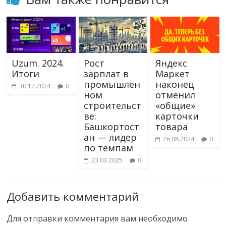
Uzum. 2024.
Рост
Яндекс
Итоги
зарплат в
Маркет
промышлен
наконец
30.12.2024
0
ном
отменил
строительст
«общие»
ве:
карточки
Башкортост
товара
ан — лидер
26.08.2024
0
по темпам
23.03.2025
0
Добавить комментарий
Для отправки комментария вам необходимо