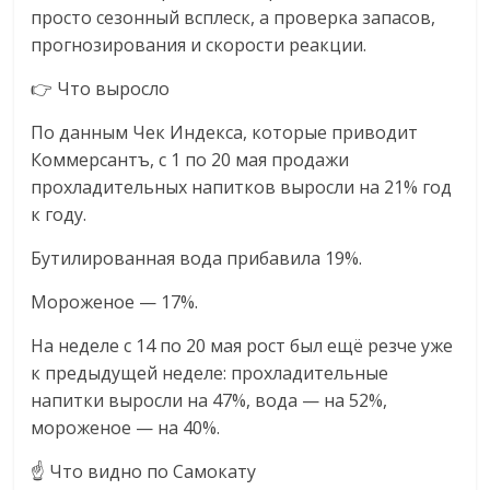
сервисах
просто сезонный всплеск, а проверка запасов,
для
прогнозирования и скорости реакции.
e-
Commerce,
👉 Что выросло
ритейле,
По данным Чек Индекса, которые приводит
логистике,
Коммерсантъ, с 1 по 20 мая продажи
технологиях,
соцсетях.
прохладительных напитков выросли на 21% год
Нам
к году.
важно,
Бутилированная вода прибавила 19%.
как
знать
Мороженое — 17%.
как
Сеть
На неделе с 14 по 20 мая рост был ещё резче уже
меняет
к предыдущей неделе: прохладительные
жизнь
напитки выросли на 47%, вода — на 52%,
людей
мороженое — на 40%.
и
☝️ Что видно по Самокату
обсудить