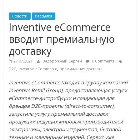
ритейле,
Новости
Рассылка
Inventive eCommerce
логистике,
вводит премиальную
технологиях,
доставку
соцсетях
27.07.2021
Задорожный Сергей
0 Comments
,
,
D2C
Inventive eCommerce
премиальная доставка
Портал
Inventive
eCommerce
(входит в группу компаний
об
Inventive Retail Group),
предоставляющая услуги
онлайн-
eCommerce-дистрибуции и создающая для
торговле,
брендов D2C-проекты (direct-to-consumer),
сервисах
запустила услугу премиальной доставки
для
продукции ведущих мировых производителей
e-
электроники, электроинструментов, бытовой
Commerce,
техники и ювелирных изделий. Сервис уже
ритейле,