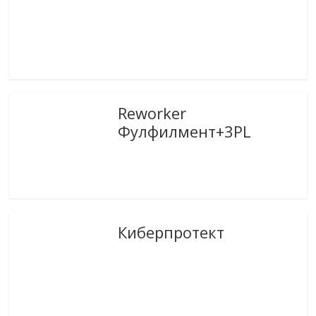
Reworker
Фулфилмент+3PL
Киберпротект