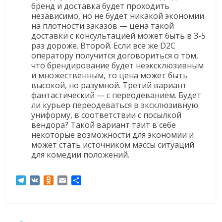
бренд и доставка будет проходить
независимо, но не будет никакой экономии
на плотности заказов — цена такой
доставки с консультацией может быть в 3-5
раз дороже. Второй. Если всё же D2C
оператору получится договориться о том,
что брендирование будет неэксклюзивным
и множественным, то цена может быть
высокой, но разумной. Третий вариант
фантастический — с переодеванием. Будет
ли курьер переодеваться в эксклюзивную
униформу, в соответствии с посылкой
вендора? Такой вариант таит в себе
некоторые возможности для экономии и
может стать источником массы ситуаций
для комедии положений.
T
V
O
E
О
e
K
d
m
т
l
n
a
п
e
o
i
р
g
k
l
а