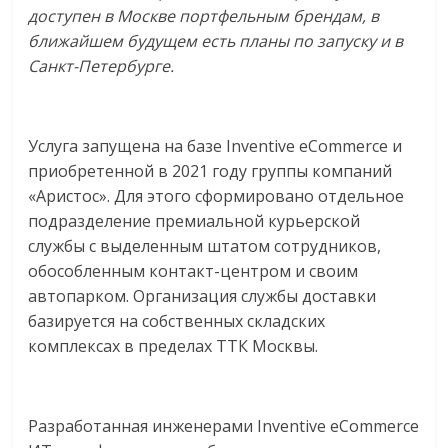
доступен в Москве портфельным брендам, в
логистике,
ближайшем будущем есть планы по запуску и в
технологиях,
Санкт-Петербурге.
соцсетях.
Нам
важно,
как
Услуга запущена на базе Inventive eCommerce и
знать
приобретенной в 2021 году группы компаний
как
«Аристос». Для этого сформировано отдельное
Сеть
подразделение премиальной курьерской
меняет
службы с выделенным штатом сотрудников,
жизнь
обособленным контакт-центром и своим
людей
автопарком. Организация службы доставки
и
базируется на собственных складских
обсудить
комплексах в пределах ТТК Москвы.
эти
изменения
с
Разработанная инженерами Inventive eCommerce
читателем.