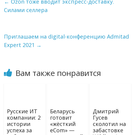
←
Ozon тоже вводит экспресс-доставку.
r
l
в
Силами селлера
a
a
и
m
s
т
s
ь
n
i
Приглашаем на digital-конференцию Admitad
k
Expert 2021
→
i
Вам также понравится
Русские ИТ
Беларусь
Дмитрий
компании: 2
готовит
Гусев
истории
«жёсткий
сколотил на
успеха за
eCom» —
забастовке