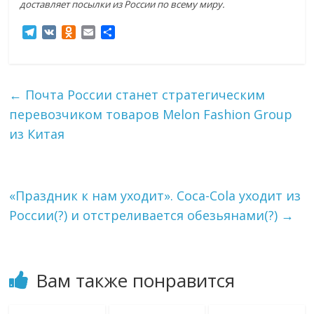
доставляет посылки из России по всему миру.
T
V
O
E
О
e
K
d
m
т
l
n
a
п
e
o
i
р
g
k
l
а
←
Почта России станет стратегическим
r
l
в
перевозчиком товаров Melon Fashion Group
a
a
и
m
s
т
из Китая
s
ь
n
i
k
«Праздник к нам уходит». Coca-Cola уходит из
i
России(?) и отстреливается обезьянами(?)
→
Вам также понравится