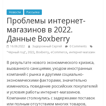
ритейле,
Новости
Рассылка
Проблемы интернет-
логистике,
магазинов в 2022.
технологиях,
Данные Boxberry
соцсетях
16.06.2022
Задорожный Сергей
0 Comments
,
,
,
,
"Чёрный год"
2022
Boxberry
eCommerce
интернет-магазин
Портал
В результате нового экономического кризиса,
об
вызванного санкциями, уходом иностранных
онлайн-
компаний с рынка и другими социально-
торговле,
экономическими факторами, значительно
сервисах
изменилось поведение российских покупателей
для
и условия работы интернет-магазинов.
e-
Компании столкнулись с задержками поставок
Commerce,
или полным отсутствием многих товаров,
ритейле,