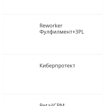
Reworker
Фулфилмент+3PL
Киберпротект
RetailCRM