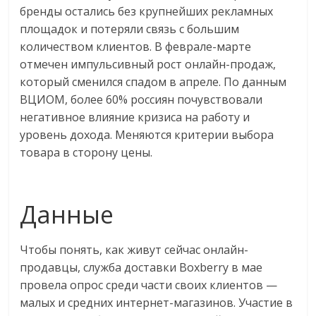
бренды остались без крупнейших рекламных
логистике,
площадок и потеряли связь с большим
технологиях,
количеством клиентов. В феврале-марте
соцсетях.
отмечен импульсивный рост онлайн-продаж,
Нам
важно,
который сменился спадом в апреле. По данным
как
ВЦИОМ, более 60% россиян почувствовали
знать
негативное влияние кризиса на работу и
как
уровень дохода. Меняются критерии выбора
Сеть
товара в сторону цены.
меняет
жизнь
людей
Данные
и
обсудить
Чтобы понять, как живут сейчас онлайн-
эти
продавцы, служба доставки Boxberry в мае
изменения
с
провела опрос среди части своих клиентов —
читателем.
малых и средних интернет-магазинов. Участие в