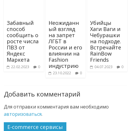
Забавный
Неожиданн
Убийцы
способ
ый взгляд
Хаги Ваги и
сообщить о
на запрет
Чебурашки
росте числа
ЛГБТ в
на подходе.
ПВЗ от
России и его
Встречайте
Яндекс
влиянии на
RainBow
Маркета
Fashion
Friends
индустрию
22.02.2023
0
04.07.2023
0
23.10.2022
0
Добавить комментарий
Для отправки комментария вам необходимо
авторизоваться
.
E-commerce сервисы