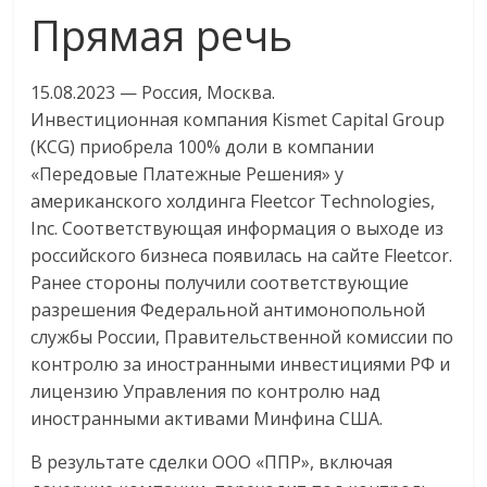
Прямая речь
логистике,
технологиях,
соцсетях.
15.08.2023 — Россия, Москва.
Нам
Инвестиционная компания Kismet Capital Group
важно,
(KCG) приобрела 100% доли в компании
как
«Передовые Платежные Решения» у
знать
американского холдинга Fleetcor Technologies,
как
Inc. Соответствующая информация о выходе из
Сеть
российского бизнеса появилась на сайте Fleetcor.
меняет
жизнь
Ранее стороны получили соответствующие
людей
разрешения Федеральной антимонопольной
и
службы России, Правительственной комиссии по
обсудить
контролю за иностранными инвестициями РФ и
эти
лицензию Управления по контролю над
изменения
иностранными активами Минфина США.
с
В результате сделки ООО «ППР», включая
читателем.