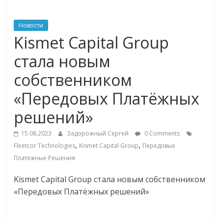
ритейле,
Новости
Kismet Capital Group
логистике,
стала новым
технологиях,
собственником
«Передовых Платёжных
соцсетях
решений»
Портал
15.08.2023
Задорожный Сергей
0 Comments
об
,
,
Fleetcor Technologies
Kismet Capital Group
Передовые
онлайн-
торговле,
Платежные Решения
сервисах
Kismet Capital Group стала новым собственником
для
«Передовых Платёжных решений»
e-
Commerce,
ритейле,