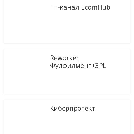
ТГ-канал EcomHub
Reworker
Фулфилмент+3PL
Киберпротект