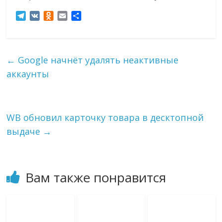
T
V
O
E
О
e
K
d
m
т
l
n
a
п
e
o
i
р
g
k
l
а
←
Google начнёт удалять неактивные
r
l
в
аккаунты
a
a
и
m
s
т
s
ь
n
i
WB обновил карточку товара в десктопной
k
выдаче
→
i
Вам также понравится