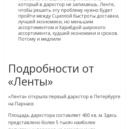
сервисах
который в даркстор не запихаешь. Ленте,
для
чтобы решить эту проблему нужно будет
e-
пройти между Сциллой быстроты доставки,
Commerce,
лучшей экономики, но меньшим
ассортиментом и Харибдой широкого
ритейле,
ассортимента, худшей экономики и сроков.
логистике,
Потому и медлили
технологиях,
соцсетях.
Нам
важно,
Подробности от
как
знать
«Ленты»
как
Сеть
«Лента» открыла первый даркстор в Петербурге
меняет
на Парнасе.
жизнь
людей
Площадь даркстора составляет 400 кв. м. Здесь
и
представлено более 5 тысяч наиболее
обсудить