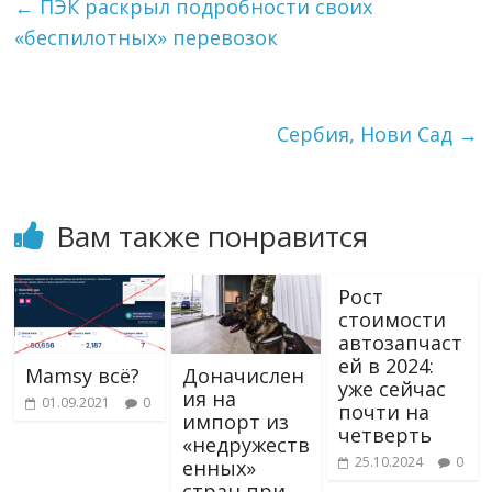
←
ПЭК раскрыл подробности своих
r
l
в
«беспилотных» перевозок
a
a
и
m
s
т
s
ь
n
i
Сербия, Нови Сад
→
k
i
Вам также понравится
Рост
стоимости
автозапчаст
ей в 2024:
Mamsy всё?
Доначислен
уже сейчас
ия на
01.09.2021
0
почти на
импорт из
четверть
«недружеств
25.10.2024
0
енных»
стран при