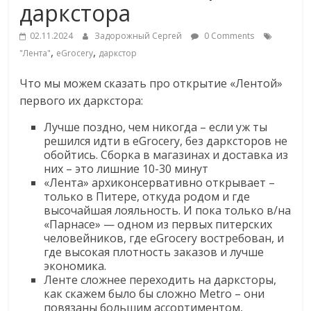
даркстора
Commerce,
02.11.2024
Задорожный Сергей
0 Comments
омниканальном
,
,
"Лента"
eGrocery
даркстор
Что мы можем сказать про открытие «Лентой»
ритейле,
первого их даркстора:
Лучше поздно, чем никогда – если уж ты
логистике,
решился идти в eGrocery, без дарксторов не
обойтись. Сборка в магазинах и доставка из
технологиях,
них – это лишние 10-30 минут
«Лента» архиконсервативно открывает –
только в Питере, откуда родом и где
соцсетях
высочайшая лояльность. И пока только в/на
«Парнасе» — одном из первых питерских
человейников, где eGrocery востребован, и
Портал
где высокая плотность заказов и лучше
об
экономика.
онлайн-
Ленте сложнее переходить на дарксторы,
как скажем было бы сложно Metro – они
торговле,
повязаны большим ассортиментом,