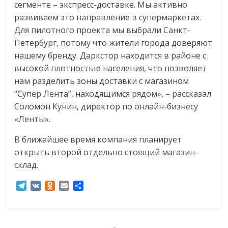
сегменте – экспресс-доставке. Мы активно
развиваем это направление в супермаркетах.
Для пилотного проекта мы выбрали Санкт-
Петербург, потому что жители города доверяют
нашему бренду. Даркстор находится в районе с
высокой плотностью населения, что позволяет
нам разделить зоны доставки с магазином
“Супер Лента”, находящимся рядом», – рассказал
Соломон Кунин, директор по онлайн-бизнесу
«Ленты».
В ближайшее время компания планирует
открыть второй отдельно стоящий магазин-
склад.
T
V
O
E
О
e
K
d
m
т
l
n
a
п
e
o
i
р
g
k
l
а