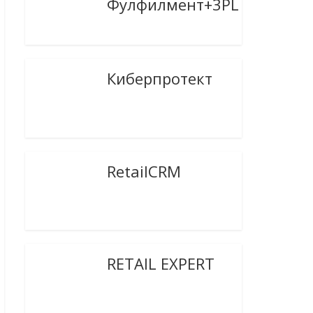
Фулфилмент+3PL
Киберпротект
RetailCRM
RETAIL EXPERT