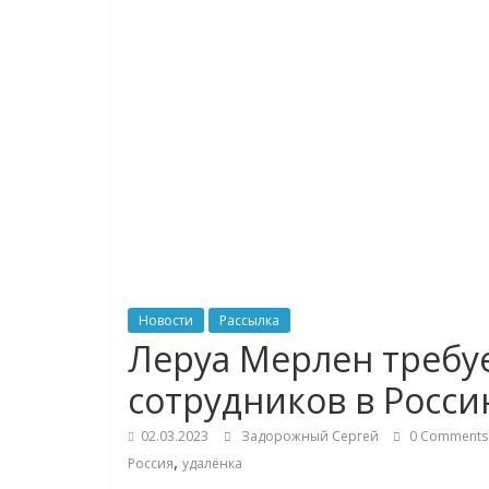
логистике,
технологиях,
соцсетях
Портал
об
онлайн-
торговле,
сервисах
для
Новости
Рассылка
e-
Леруа Мерлен требу
Commerce,
сотрудников в Росс
ритейле,
логистике,
02.03.2023
Задорожный Сергей
0 Comments
технологиях,
,
Россия
удалёнка
соцсетях.