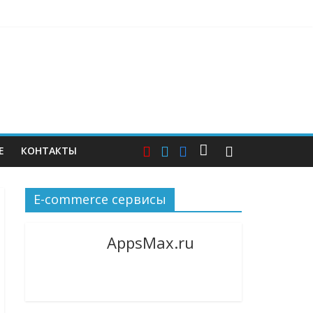
джер и языковой сервис
вырасти, теперь стали не нужны
просные
Е
КОНТАКТЫ
E-commerce сервисы
AppsMax.ru