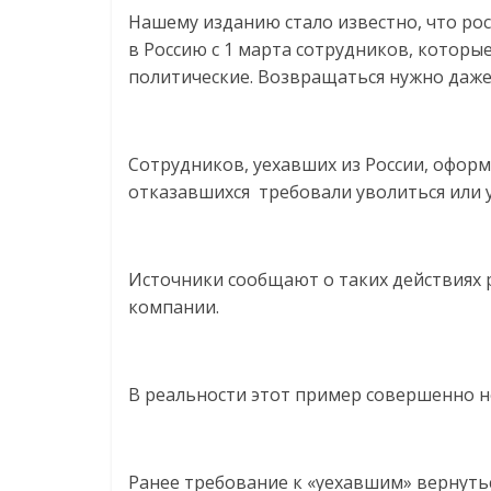
Нам
Нашему изданию стало известно, что ро
важно,
в Россию с 1 марта сотрудников, котор
как
политические. Возвращаться нужно даже
знать
как
Сеть
Сотрудников, уехавших из России, оформ
меняет
отказавшихся требовали уволиться или 
жизнь
людей
и
обсудить
Источники сообщают о таких действиях 
эти
компании.
изменения
с
читателем.
В реальности этот пример совершенно 
Ранее требование к «уехавшим» вернуть