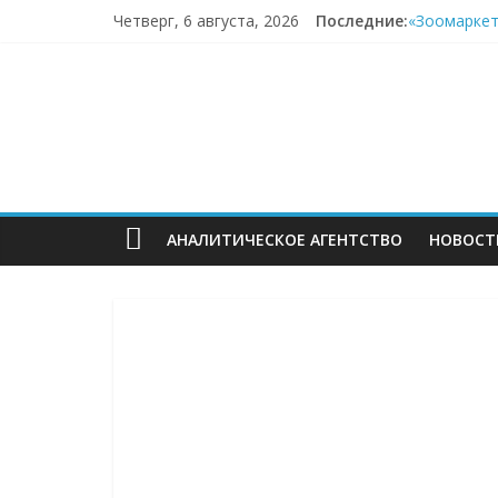
Перейти
Четверг, 6 августа, 2026
Последние:
«Зоомаркет
к
67,4% селле
содержимому
ECOMHUB
Заморозка 
LIMÉ полно
Точка Банк
—
о
АНАЛИТИЧЕСКОЕ АГЕНТСТВО
НОВОСТ
E-
Commerce,
омниканально
ритейле,