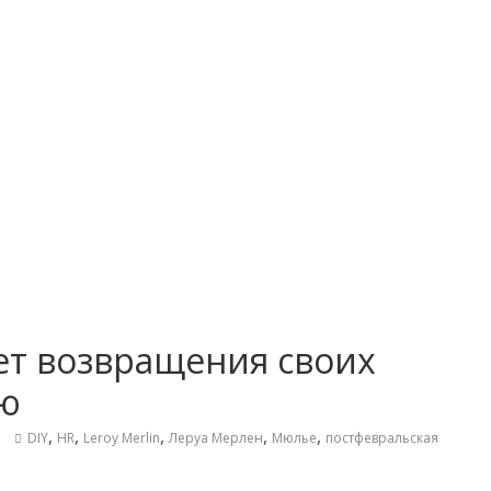
ет возвращения своих
ию
,
,
,
,
,
DIY
HR
Leroy Merlin
Леруа Мерлен
Мюлье
постфевральская