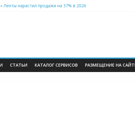
» Ленты нарастил продажи на 37% в 2026
ров Wildberries уже имеют альтернативу или начали её искать
инвестиций на словах: Wildberries продолжает развивать мессен
стью отказывается от франчайзинга: партнёры помогли бренду 
: много данных про розничный онлайн-импорт, правда данные о
И
СТАТЬИ
КАТАЛОГ СЕРВИСОВ
РАЗМЕЩЕНИЕ НА САЙТ
м