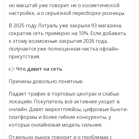
но масштаб уже говорит не о косметической
логистике,
настройке, а о серьёзной пересборке розницы.
технологиях,
соцсетях.
В 2025 году Лэтуаль уже закрыла 93 магазина,
Нам
сократив сеть примерно на 10%. Если добавить
важно,
к этому возможные закрытия 2026 года,
как
получается уже полноценная чистка офлайн-
знать
присутствия.
как
Сеть
👉
Что давит на сеть
меняет
жизнь
Причины довольно понятные.
людей
Падает трафик в торговых центрах и слабых
и
локациях. Покупатель всё активнее уходит в
обсудить
онлайн. Давят маркетплейсы, цифровые бьюти-
эти
платформы и более гибкие конкуренты, у
изменения
которых онлайновая модель сильнее.
с
читателем.
Отдельно рынок говорит и о проблемах с