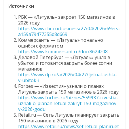
Источники
РБК — «Лэтуаль» закроет 150 магазинов в
2026 году
https://www.rbc.ru/business/27/04/2026/69eea
a159a79477355d8d669
Коммерсантъ — «Лэтуаль» тонально
ошибся с форматом
https://www.kommersant.ru/doc/8624208
Деловой Петербург — «Лэтуаль» ушла в
убыток и готовится закрыть более сотни
магазинов
https://www.dp.ru/a/2026/04/27/ljetual-ushla-
v-ubitok-i
Forbes — «Известия» узнали о планах
Лэтуаль закрыть 150 магазинов в 2026 году
https://www.forbes.ru/biznes/559937-izvestia-
uznali-o-planah-letual-zakryt-150-magazinov-
v-2026-godu
Retail.ru — Сеть Лэтуаль планирует закрыть
150 магазинов в 2026 году
https://www.retail.ru/news/set-letual-planiruet-