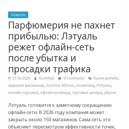
ритейле,
Новости
Парфюмерия не пахнет
логистике,
прибылью: Лэтуаль
технологиях,
режет офлайн-сеть
после убытка и
соцсетях
просадки трафика
Портал
,
27.04.2026
Ecomhub
0 Comments
бьюти-ритейл
об
,
,
,
,
закрытие магазинов
Золотое яблоко
косметика
Л‘Этуаль
онлайн-
,
,
,
торговле,
онлайн-торговля
офлайн-розница
торговые центры
убыток
сервисах
Лэтуаль готовится к заметному сокращению
для
офлайн-сети. В 2026 году компания может
e-
закрыть около 150 магазинов. Сама сеть это
Commerce,
объясняет пересмотром эффективности точек,
ритейле,