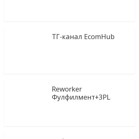
ТГ-канал EcomHub
Reworker
Фулфилмент+3PL