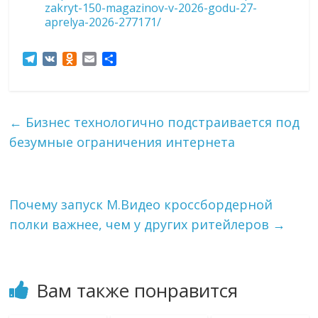
zakryt-150-magazinov-v-2026-godu-27-
aprelya-2026-277171/
T
V
O
E
О
e
K
d
m
т
l
n
a
п
e
o
i
р
g
k
l
а
←
Бизнес технологично подстраивается под
r
l
в
безумные ограничения интернета
a
a
и
m
s
т
s
ь
n
i
Почему запуск М.Видео кроссбордерной
k
полки важнее, чем у других ритейлеров
→
i
Вам также понравится