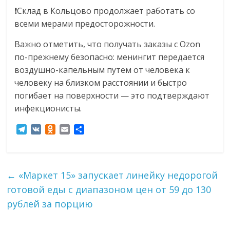
❗️Склад в Кольцово продолжает работать со
всеми мерами предосторожности.
Важно отметить, что получать заказы с Ozon
по-прежнему безопасно: менингит передается
воздушно-капельным путем от человека к
человеку на близком расстоянии и быстро
погибает на поверхности — это подтверждают
инфекционисты.
T
V
O
E
О
e
K
d
m
т
l
n
a
п
e
o
i
р
g
k
l
а
←
«Маркет 15» запускает линейку недорогой
r
l
в
готовой еды с диапазоном цен от 59 до 130
a
a
и
m
s
т
рублей за порцию
s
ь
n