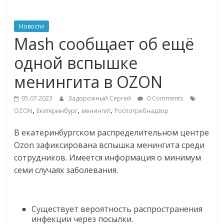
ритейле,
Новости
Mash сообщает об ещё
логистике,
одной вспышке
технологиях,
менингита в OZON
соцсетях
05.07.2023
Задорожный Сергей
0 Comments
,
,
,
OZON
Екатеринбург
менингит
Роспотребнадзор
Портал
В екатеринбургском распределительном центре
об
Ozon зафиксирована вспышка менингита среди
онлайн-
сотрудников. Имеется информация о минимум
торговле,
семи случаях заболевания.
сервисах
для
e-
Существует вероятность распространения
Commerce,
инфекции через посылки.
ритейле,