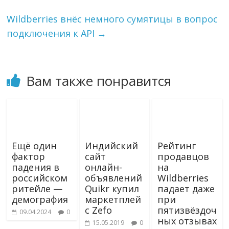
i
k
Wildberries внёс немного сумятицы в вопрос
i
подключения к API
→
Вам также понравится
Ещё один
Индийский
Рейтинг
фактор
сайт
продавцов
падения в
онлайн-
на
российском
объявлений
Wildberries
ритейле —
Quikr купил
падает даже
демография
маркетплей
при
с Zefo
пятизвёздоч
09.04.2024
0
ных отзывах
15.05.2019
0