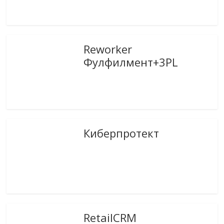
Reworker
Фулфилмент+3PL
Киберпротект
RetailCRM