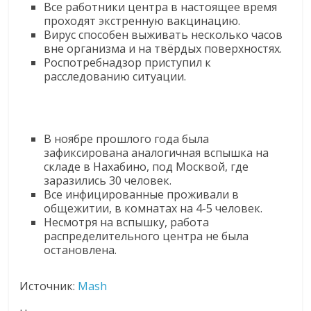
Все работники центра в настоящее время
логистике,
проходят экстренную вакцинацию.
технологиях,
Вирус способен выживать несколько часов
соцсетях.
вне организма и на твёрдых поверхностях.
Роспотребнадзор приступил к
Нам
расследованию ситуации.
важно,
как
знать
как
В ноябре прошлого года была
Сеть
зафиксирована аналогичная вспышка на
меняет
складе в Нахабино, под Москвой, где
жизнь
заразились 30 человек.
Все инфицированные проживали в
людей
общежитии, в комнатах на 4-5 человек.
и
Несмотря на вспышку, работа
обсудить
распределительного центра не была
эти
остановлена.
изменения
с
Источник:
Mash
читателем.