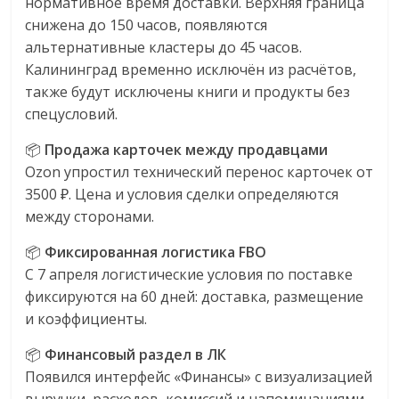
нормативное время доставки. Верхняя граница
эти
снижена до 150 часов, появляются
изменения
альтернативные кластеры до 45 часов.
с
Калининград временно исключён из расчётов,
читателем.
также будут исключены книги и продукты без
спецусловий.
📦
Продажа карточек между продавцами
Ozon упростил технический перенос карточек от
3500 ₽. Цена и условия сделки определяются
между сторонами.
📦
Фиксированная логистика FBO
С 7 апреля логистические условия по поставке
фиксируются на 60 дней: доставка, размещение
и коэффициенты.
📦
Финансовый раздел в ЛК
Появился интерфейс «Финансы» с визуализацией