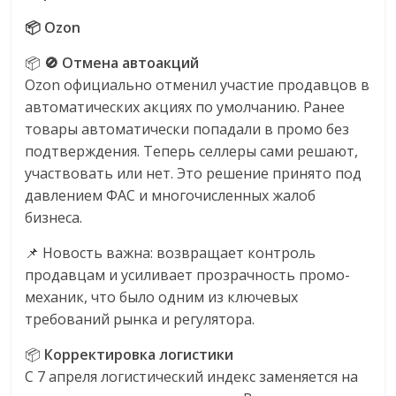
сервисах
для
📦 Ozon
e-
📦
🚫 Отмена автоакций
Commerce,
Ozon официально отменил участие продавцов в
ритейле,
автоматических акциях по умолчанию. Ранее
логистике,
товары автоматически попадали в промо без
технологиях,
соцсетях.
подтверждения. Теперь селлеры сами решают,
Нам
участвовать или нет. Это решение принято под
важно,
давлением ФАС и многочисленных жалоб
как
бизнеса.
знать
📌 Новость важна: возвращает контроль
как
продавцам и усиливает прозрачность промо-
Сеть
механик, что было одним из ключевых
меняет
требований рынка и регулятора.
жизнь
людей
📦
Корректировка логистики
и
С 7 апреля логистический индекс заменяется на
обсудить