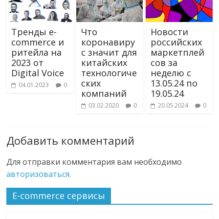
Тренды e-
Что
Новости
commerce и
коронавиру
российских
ритейла на
с значит для
маркетплей
2023 от
китайских
сов за
Digital Voice
технологиче
неделю с
ских
13.05.24 по
04.01.2023
0
компаний
19.05.24
03.02.2020
0
20.05.2024
0
Добавить комментарий
Для отправки комментария вам необходимо
авторизоваться
.
E-commerce сервисы