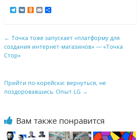
T
V
O
E
О
e
K
d
m
т
l
n
a
п
e
o
i
р
g
k
l
а
←
Точка тоже запускает «платформу для
r
l
в
создания интернет-магазинов» — «Точка
a
a
и
m
s
т
Стор»
s
ь
n
i
k
Прийти по-корейски: вернуться, не
i
поздоровавшись. Опыт LG
→
Вам также понравится