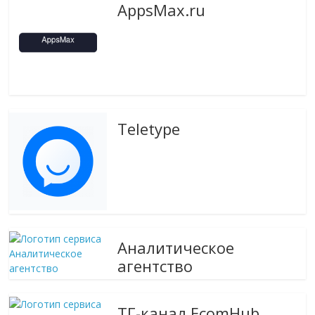
AppsMax.ru
Teletype
Аналитическое
агентство
ТГ-канал EcomHub