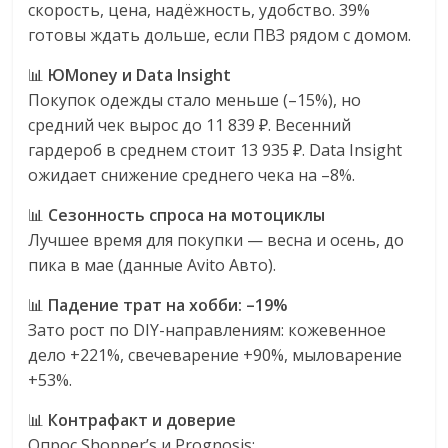
скорость, цена, надёжность, удобство. 39%
готовы ждать дольше, если ПВЗ рядом с домом.
📊
ЮMoney и Data Insight
Покупок одежды стало меньше (–15%), но
средний чек вырос до 11 839 ₽. Весенний
гардероб в среднем стоит 13 935 ₽. Data Insight
ожидает снижение среднего чека на –8%.
📊
Сезонность спроса на мотоциклы
Лучшее время для покупки — весна и осень, до
пика в мае (данные Avito Авто).
📊
Падение трат на хобби: –19%
Зато рост по DIY-направлениям: кожевенное
дело +221%, свечеварение +90%, мыловарение
+53%.
📊
Контрафакт и доверие
Опрос Shopper’s и Prognosis: