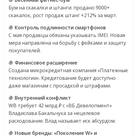
🍇
Весенний фитнес-бум
Бум на скакалки и штанги: продано 9000+
скакалок, рост продаж штанг +212% за март.
🍇
Контроль подлинности смартфонов
С мая продавцы обязаны указывать IMEI. Новая
мера направлена на борьбу с фейками и защиту
покупателей.
🍇
Финансовое расширение
Создана микрокредитная компания «Платежные
технологии». Кредитование будет доступно
даже магазинам с просадкой и штрафами.
🍇
Внутренний конфликт
WB требует 42 млрд ₽ с «ВБ Девелопмент»
Владислава Бакальчука за нецелевое
расходование. Влад называет иск абсурдом.
🍇
Новые бренды: «Поколение W» и