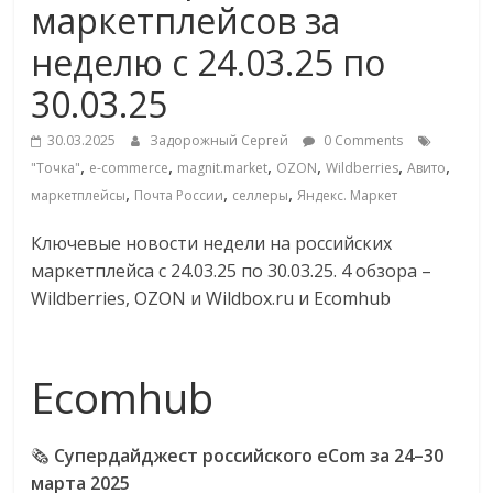
маркетплейсов за
Commerce,
неделю с 24.03.25 по
омниканальном
30.03.25
ритейле,
30.03.2025
Задорожный Сергей
0 Comments
,
,
,
,
,
,
"Точка"
e-commerce
magnit.market
OZON
Wildberries
Авито
,
,
,
маркетплейсы
Почта России
селлеры
Яндекс. Маркет
логистике,
Ключевые новости недели на российских
технологиях,
маркетплейса с 24.03.25 по 30.03.25. 4 обзора –
Wildberries, OZON и Wildbox.ru и Ecomhub
соцсетях
Ecomhub
Портал
об
онлайн-
🗞️
Супердайджест российского eCom за 24–30
торговле,
марта 2025