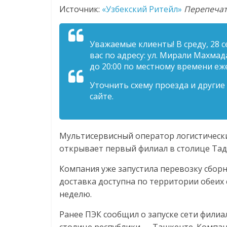
логистике,
Источник:
«Узбекский Ритейл»
Перепечат
технологиях,
Уважаемые клиенты! В среду, 28 
вас по адресу: ул. Мирали Махмад
соцсетях
до 20:00 по местному времени еж
Уточнить схему проезда и други
Портал
сайте.
об
онлайн-
торговле,
сервисах
Мультисервисный оператор логистически
для
открывает первый филиал в столице Та
e-
Компания уже запустила перевозку сборн
Commerce,
доставка доступна по территории обеих 
ритейле,
неделю.
логистике,
технологиях,
Ранее ПЭК сообщил о запуске сети филиа
соцсетях.