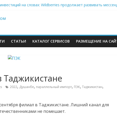
инвестиций на словах: Wildberries продолжает развивать мессе
кризис: хроники 2–6 августа — Сызрань, Уфа и Ярославль под у
on-селлеры ищут замену Wildberries, Lamoda открывает отдельну
» Ленты нарастил продажи на 37% в 2026
еров Wildberries уже имеют альтернативу или начали её искать
ТИ
СТАТЬИ
КАТАЛОГ СЕРВИСОВ
РАЗМЕЩЕНИЕ НА САЙ
в Таджикистане
,
,
,
,
,
s
2022
Душанбе
параллельный импорт
ПЭК
Таджикистан
м
сентября филиал в Таджикистане. Лишний канал для
отечественниками не помешает.