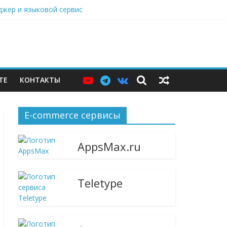
нджер и языковой сервис
дарами, Саратовский НПЗ остановился
ю витрину
ТЕ
КОНТАКТЫ
E-commerce сервисы
AppsMax.ru
Teletype