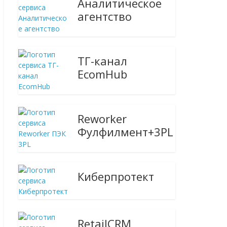
Аналитическое
агентство
ТГ-канал
EcomHub
Reworker
Фулфилмент+3PL
Киберпротект
RetailCRM