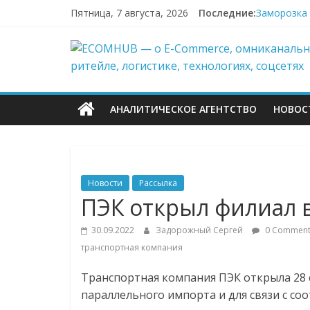
Перейти
Пятница, 7 августа, 2026
Последние:
Заморозка 
к
Топливный 
содержимому
ECOMHUB
Пока fashi
«Зоомаркет
67,4% селл
—
АНАЛИТИЧЕСКОЕ АГЕНТСТВО
НОВОС
о
E-
Новости
Рассылка
Commerce,
ПЭК открыл филиал 
30.09.2022
Задорожный Сергей
0 Comment
омниканально
транспортная компания
ритейле,
Транспортная компания ПЭК открыла 28 
параллельного импорта и для связи с со