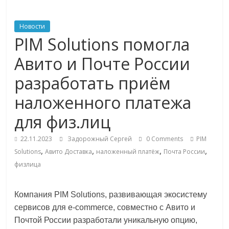
ритейле,
Новости
PIM Solutions помогла
логистике,
Авито и Почте России
технологиях,
разработать приём
наложенного платежа
соцсетях
для физ.лиц
Портал
22.11.2023
Задорожный Сергей
0 Comments
PIM
об
,
,
,
,
Solutions
Авито Доставка
наложенный платёж
Почта России
онлайн-
торговле,
физлица
сервисах
для
Компания PIM Solutions, развивающая экосистему
e-
сервисов для e-commerce, совместно с Авито и
Commerce,
Почтой России разработали уникальную опцию,
ритейле,