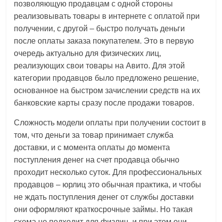
позволяющую продавцам с одной стороны
логистике,
реализовывать товары в интернете с оплатой при
технологиях,
получении, с другой – быстро получать деньги
соцсетях.
после оплаты заказа покупателем. Это в первую
Нам
очередь актуально для физических лиц,
важно,
реализующих свои товары на Авито. Для этой
как
категории продавцов было предложено решение,
знать
основанное на быстром зачислении средств на их
как
банковские карты сразу после продажи товаров.
Сеть
меняет
Сложность модели оплаты при получении состоит в
жизнь
том, что деньги за товар принимает служба
людей
доставки, и с момента оплаты до момента
и
поступления денег на счет продавца обычно
обсудить
проходит несколько суток. Для профессиональных
эти
продавцов – юрлиц это обычная практика, и чтобы
изменения
не ждать поступления денег от службы доставки
с
они оформляют краткосрочные займы. Но такая
читателем.
схема не подходит для физлиц, и при этом они