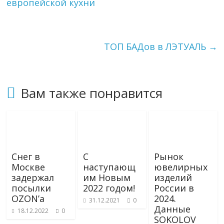
европейской кухни
a
a
и
m
s
т
s
ь
n
i
ТОП БАДов в ЛЭТУАЛЬ
→
k
i
Вам также понравится
Снег в
С
Рынок
Москве
наступающ
ювелирных
задержал
им Новым
изделий
посылки
2022 годом!
России в
OZON’а
2024.
31.12.2021
0
Данные
18.12.2022
0
SOKOLOV