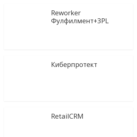
Reworker
Фулфилмент+3PL
Киберпротект
RetailCRM