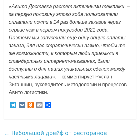
«
Авито Доставка растет активными темпами –
за первую половину этого года пользователи
оплатили почти в 14 раз больше заказов через
сервис чем в первом полугодии 2021 года.
Поэтому мы запустили еще одну опцию оплаты
заказа, для нас стратегически важно, чтобы те
же возможности, к которым люди привыкли в
стандартных интернет-магазинах, были
доступны и для наших уникальных сделок между
частными лицами
», – комментирует Руслан
Зиганшин, руководитель методологии и процессов
Авито логистики.
T
V
O
E
О
e
K
d
m
т
l
n
a
п
e
o
i
р
g
k
l
а
←
Небольшой дрейф от ресторанов
r
l
в