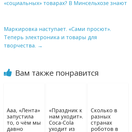
«социальных» товарах? В Минсельхозе знают
a
a
и
m
s
т
s
ь
n
i
Маркировка наступает. «Сами просют».
k
Теперь электроника и товары для
i
творчества.
→
Вам также понравится
Ааа, «Лента»
«Праздник к
Сколько в
запустила
нам уходит».
разных
то, о чём мы
Coca-Cola
странах
давно
уходит из
роботов в