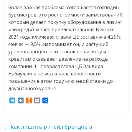
Более важная проблема, соглашается господин
Бурмистров, это рост стоимости заимствований,
который делает покупку оборудования в лизинг
или кредит менее привлекательной. В марте
2021 года ключевая ставка ЦБ составляла 4,25%,
сейчас — 9,5%, напоминает он, и растущий
уровень процентных ставок по лизингу и
кредитам оказывает давление на расходы
компаний. 11 февраля глава ЦБ Эльвира
Набиуллина не исключила вероятности
повышения в этом году ключевой ставки до
двузначного уровня.
T
V
O
E
О
e
K
d
m
т
l
n
a
п
e
o
i
р
g
k
l
а
←
Как лишить ритейл брендов в
r
l
в