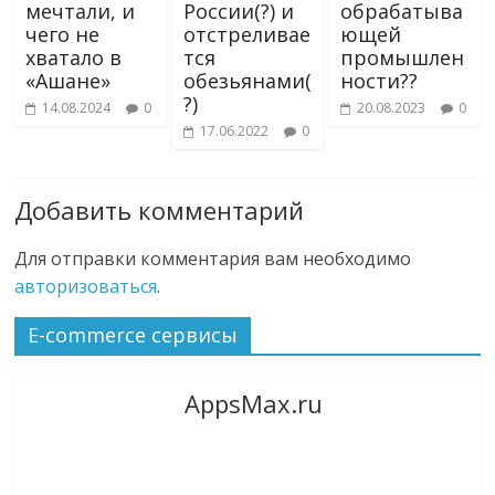
мечтали, и
России(?) и
обрабатыва
чего не
отстреливае
ющей
хватало в
тся
промышлен
«Ашане»
обезьянами(
ности??
?)
14.08.2024
0
20.08.2023
0
17.06.2022
0
Добавить комментарий
Для отправки комментария вам необходимо
авторизоваться
.
E-commerce сервисы
AppsMax.ru