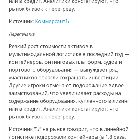
или в кредит. Аналитики констатируют, что
логистике,
рынок близок к перегреву.
технологиях,
соцсетях.
Источник:
КоммерсантЪ
Нам
Перепечатка
важно,
как
Резкий рост стоимости активов в
знать
мультимодальной логистике в последний год —
как
контейнеров, фитинговых платформ, судов и
Сеть
портового оборудования — вынуждает ряд
меняет
участников отрасли сокращать инвестиции.
жизнь
Другие игроки отмечают подорожание вдвое
людей
заимствований, что увеличивает расходы на
и
содержание оборудования, купленного в лизинг
обсудить
или в кредит. Аналитики констатируют, что
эти
рынок близок к перегреву.
изменения
с
Источник “Ъ” на рынке говорит, что в линейной
читателем.
логистике подорожали контейнеры (в 1,8 раза,