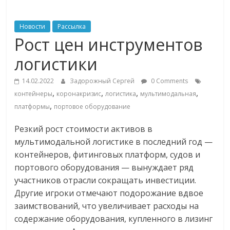
ритейле,
Новости
Рассылка
Рост цен инструментов
логистике,
логистики
технологиях,
14.02.2022
Задорожный Сергей
0 Comments
,
,
,
,
контейнеры
коронакризис
логистика
мультимодальная
соцсетях
,
платформы
портовое оборудование
Резкий рост стоимости активов в
Портал
об
мультимодальной логистике в последний год —
онлайн-
контейнеров, фитинговых платформ, судов и
торговле,
портового оборудования — вынуждает ряд
сервисах
участников отрасли сокращать инвестиции.
для
Другие игроки отмечают подорожание вдвое
e-
заимствований, что увеличивает расходы на
Commerce,
содержание оборудования, купленного в лизинг
ритейле,