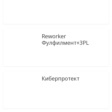
Reworker
Фулфилмент+3PL
Киберпротект