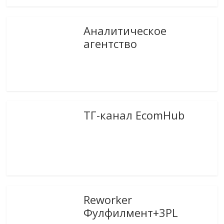
Аналитическое
агентство
ТГ-канал EcomHub
Reworker
Фулфилмент+3PL