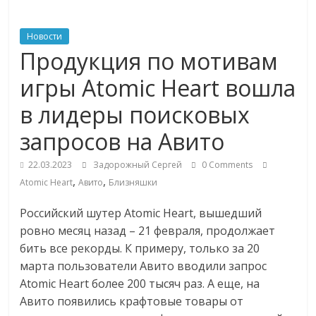
ритейле,
Новости
Продукция по мотивам
логистике,
игры Atomic Heart вошла
технологиях,
в лидеры поисковых
запросов на Авито
соцсетях
22.03.2023
Задорожный Сергей
0 Comments
Портал
,
,
Atomic Heart
Авито
Близняшки
об
онлайн-
Российский шутер Atomic Heart, вышедший
торговле,
ровно месяц назад – 21 февраля, продолжает
сервисах
бить все рекорды. К примеру, только за 20
для
марта пользователи Авито вводили запрос
e-
Atomic Heart более 200 тысяч раз. А еще, на
Commerce,
Авито появились крафтовые товары от
ритейле,