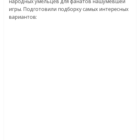
народных умельцев для фанатов нашумевшей
логистике,
игры. Подготовили подборку самых интересных
технологиях,
вариантов:
соцсетях.
Нам
важно,
как
знать
как
Сеть
меняет
жизнь
людей
и
обсудить
эти
изменения
с
читателем.