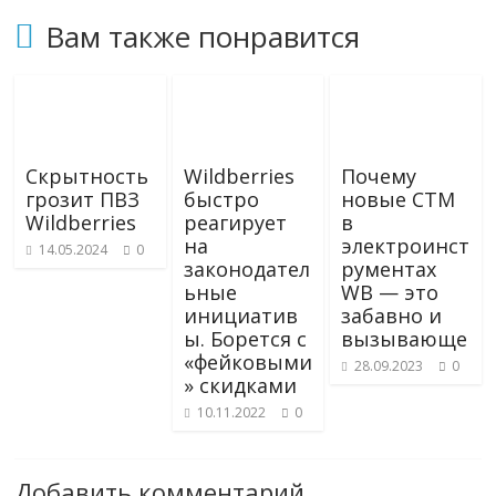
Вам также понравится
Скрытность
Wildberries
Почему
грозит ПВЗ
быстро
новые СТМ
Wildberries
реагирует
в
на
электроинст
14.05.2024
0
законодател
рументах
ьные
WB — это
инициатив
забавно и
ы. Борется с
вызывающе
«фейковыми
28.09.2023
0
» скидками
10.11.2022
0
Добавить комментарий