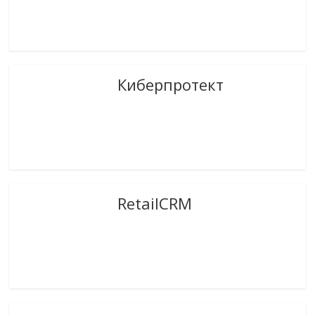
Киберпротект
RetailCRM