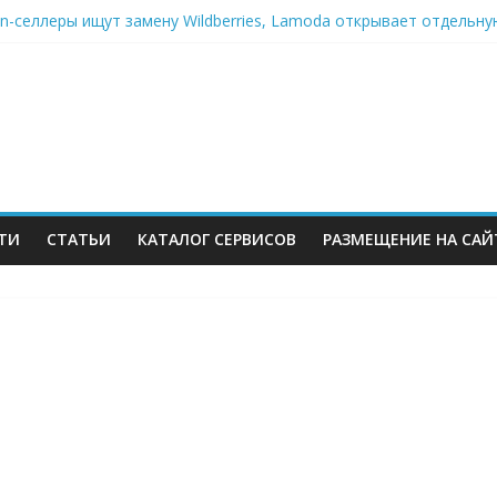
on-селлеры ищут замену Wildberries, Lamoda открывает отдельну
 всём белом — Wildberries купил бывший офисный комплекс ВТБ 
 атаковали склад Wildberries в Екатеринбурге. Пожар усиливаетс
правка есть
кризис: хроники 2–6 августа — Сызрань, Уфа и Ярославль под у
ТИ
СТАТЬИ
КАТАЛОГ СЕРВИСОВ
РАЗМЕЩЕНИЕ НА САЙ
м