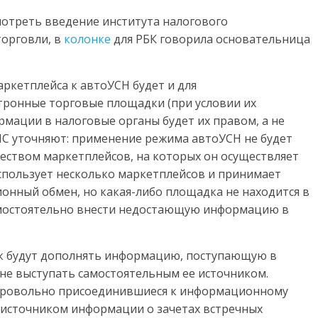
смотреть введение института налогового
торговли, в
колонке
для РБК говорила основательница
кетплейса к автоУСН будет и для
тронные торговые площадки (при условии их
рмации в налоговые органы будет их правом, а не
ФНС уточняют: применение режима автоУСН не будет
еством маркетплейсов, на которых он осуществляет
спользует несколько маркетплейсов и принимает
нный обмен, но какая-либо площадка не находится в
амостоятельно внести недостающую информацию в
к будут дополнять информацию, поступающую в
 не выступать самостоятельным ее источником.
бровольно присоединившиеся к информационному
 источником информации о зачетах встречных