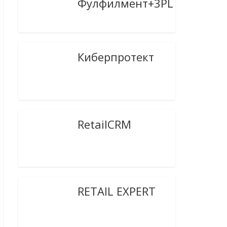
Фулфилмент+3PL
Киберпротект
RetailCRM
RETAIL EXPERT