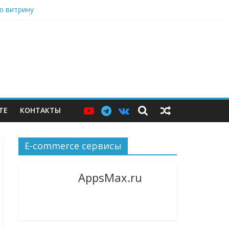
ю витрину
в центре Москвы
я
дарами, Саратовский НПЗ остановился
ТЕ
КОНТАКТЫ
E-commerce сервисы
AppsMax.ru