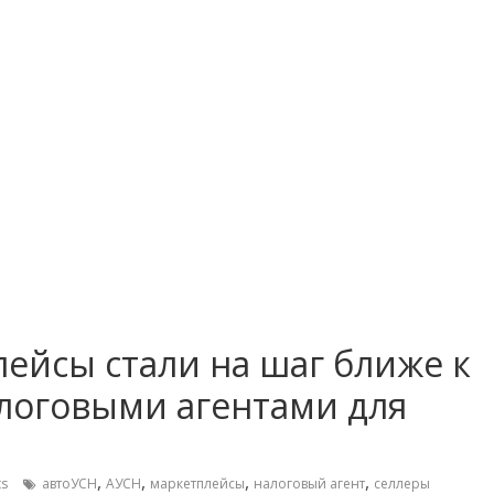
ейсы стали на шаг ближе к
алоговыми агентами для
,
,
,
,
s
автоУСН
АУСН
маркетплейсы
налоговый агент
селлеры