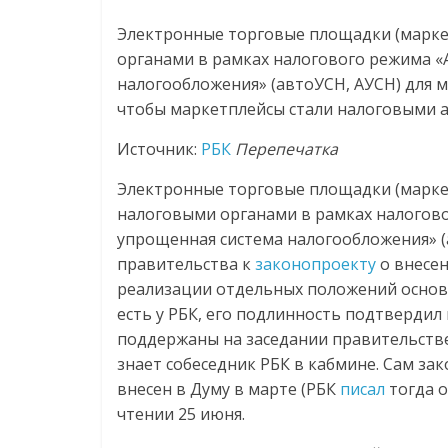
Нам
Электронные торговые площадки (марке
важно,
как
органами в рамках налогового режима 
знать
налогообложения» (автоУСН, АУСН) для м
как
чтобы маркетплейсы стали налоговыми а
Сеть
Источник:
РБК
Перепечатка
меняет
жизнь
Электронные торговые площадки (марке
людей
налоговыми органами в рамках налогово
и
упрощенная система налогообложения» (а
обсудить
правительства к
законопроекту
о внесен
эти
реализации отдельных положений основ
изменения
есть у РБК, его подлинность подтвердил
с
поддержаны на заседании правительств
читателем.
знает собеседник РБК в кабмине. Сам за
внесен в Думу в марте (РБК
писал
тогда о
чтении 25 июня.