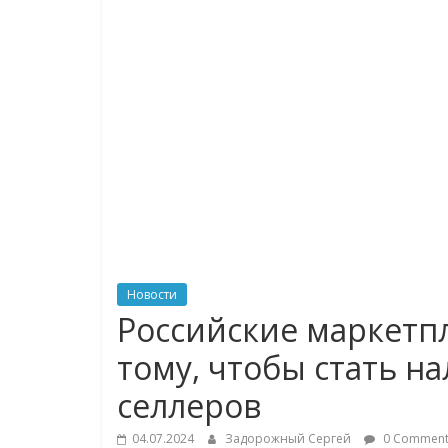
логистике,
технологиях,
соцсетях
Портал
об
онлайн-
торговле,
сервисах
для
Новости
e-
Российские маркетпл
Commerce,
тому, чтобы стать н
ритейле,
логистике,
селлеров
технологиях,
соцсетях.
04.07.2024
Задорожный Сергей
0 Comment