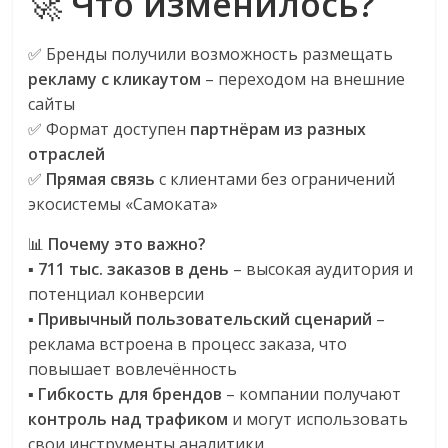
🚀
Что изменилось?
логистике,
технологиях,
✅ Бренды получили возможность размещать
соцсетях.
рекламу с кликаутом
– переходом на внешние
Нам
сайты
важно,
✅ Формат доступен
партнёрам из разных
как
отраслей
знать
✅
Прямая связь
с клиентами без ограничений
как
экосистемы «Самоката»
Сеть
меняет
📊
Почему это важно?
жизнь
▪️
711 тыс. заказов в день
– высокая аудитория и
людей
потенциал конверсии
и
▪️
Привычный пользовательский сценарий
–
обсудить
реклама встроена в процесс заказа, что
эти
повышает вовлечённость
изменения
▪️
Гибкость для брендов
– компании получают
с
контроль над трафиком
и могут использовать
читателем.
свои инструменты аналитики