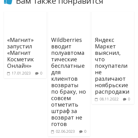
Вам также понравится
«Магнит»
Wildberries
Яндекс
запустил
вводит
Маркет
«Магнит
полуавтома
выяснил,
Косметик
тические
что
Онлайн»
бесплатные
покупатели
для
не
17.01.2023
0
клиентов
различают
возвраты
ноябрьские
по браку, но
распродажи
совсем
08.11.2022
0
отметить
штраф за
возврат не
готов
02.06.2023
0