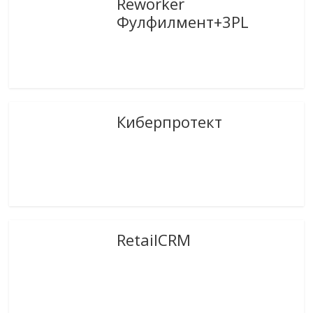
Reworker
Фулфилмент+3PL
Киберпротект
RetailCRM