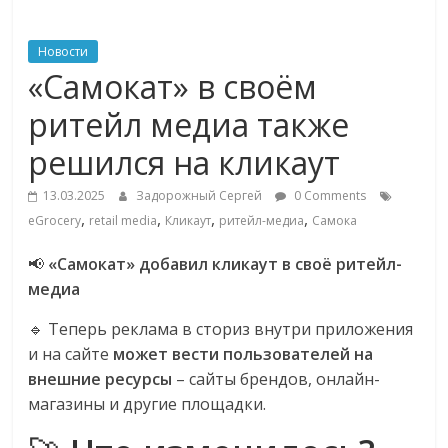
ритейле,
Новости
«Самокат» в своём
логистике,
ритейл медиа также
технологиях,
решился на кликаут
соцсетях
13.03.2025
Задорожный Сергей
0 Comments
,
,
,
,
eGrocery
retail media
Кликаут
ритейл-медиа
Самока
Портал
📢
«Самокат» добавил кликаут в своё ритейл-
об
медиа
онлайн-
торговле,
🔹 Теперь реклама в сториз внутри приложения
сервисах
и на сайте
может вести пользователей на
для
внешние ресурсы
– сайты брендов, онлайн-
e-
магазины и другие площадки.
Commerce,
ритейле,