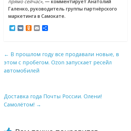
прямо сейчас»,
— комментирует Анатолий
Галенко, руководитель группы партнёрского
маркетинга в Самокате.
T
V
O
E
О
e
K
d
m
т
l
n
a
п
e
o
i
р
g
k
l
а
←
В прошлом году все продавали новые, в
r
l
в
этом с пробегом. Ozon запускает ресейл
a
a
и
m
s
т
автомобилей
s
ь
n
i
k
Доставка года Почты России. Олени!
i
Самолётом!
→