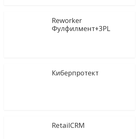
Reworker
Фулфилмент+3PL
Киберпротект
RetailCRM