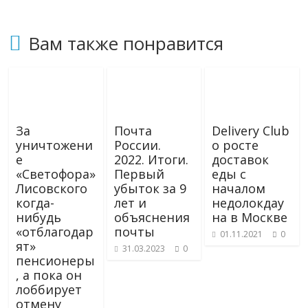
Вам также понравится
За
Почта
Delivery Club
уничтожени
России.
о росте
е
2022. Итоги.
доставок
«Светофора»
Первый
еды с
Лисовского
убыток за 9
началом
когда-
лет и
недолокдау
нибудь
объяснения
на в Москве
«отблагодар
почты
01.11.2021
0
ят»
31.03.2023
0
пенсионеры
, а пока он
лоббирует
отмену