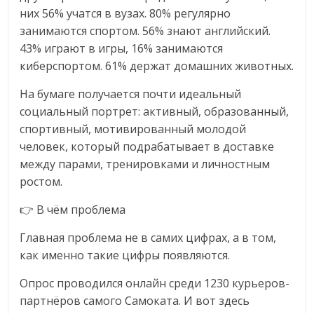
них 56% учатся в вузах. 80% регулярно
логистике,
технологиях,
занимаются спортом. 56% знают английский.
соцсетях.
43% играют в игры, 16% занимаются
Нам
киберспортом. 61% держат домашних животных.
важно,
На бумаге получается почти идеальный
как
социальный портрет: активный, образованный,
знать
спортивный, мотивированный молодой
как
человек, который подрабатывает в доставке
Сеть
между парами, тренировками и личностным
меняет
ростом.
жизнь
людей
👉 В чём проблема
и
обсудить
Главная проблема не в самих цифрах, а в том,
эти
как именно такие цифры появляются.
изменения
с
Опрос проводился онлайн среди 1230 курьеров-
читателем.
партнёров самого Самоката. И вот здесь