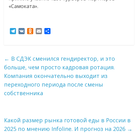
«Самоката».
T
V
O
E
О
e
K
d
m
т
l
n
a
п
e
o
i
р
g
k
l
а
←
В СДЭК сменился гендиректор, и это
r
l
в
больше, чем просто кадровая ротация.
a
a
и
m
s
т
Компания окончательно выходит из
s
ь
переходного периода после смены
n
собственника
i
k
i
Какой размер рынка готовой еды в России в
2025 по мнению Infoline. И прогноз на 2026
→