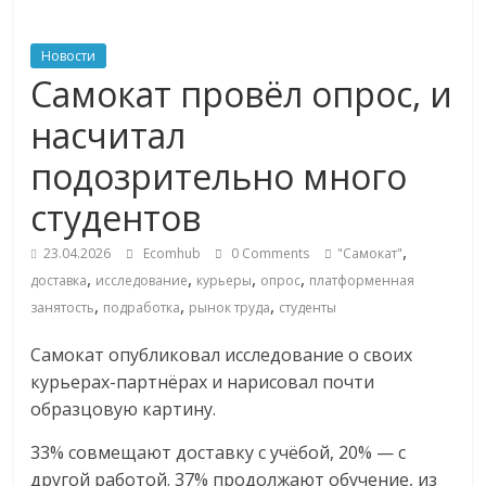
ритейле,
Новости
Самокат провёл опрос, и
логистике,
насчитал
технологиях,
подозрительно много
студентов
соцсетях
,
23.04.2026
Ecomhub
0 Comments
"Самокат"
Портал
,
,
,
,
доставка
исследование
курьеры
опрос
платформенная
об
,
,
,
занятость
подработка
рынок труда
студенты
онлайн-
торговле,
Самокат опубликовал исследование о своих
сервисах
курьерах-партнёрах и нарисовал почти
для
образцовую картину.
e-
33% совмещают доставку с учёбой, 20% — с
Commerce,
другой работой. 37% продолжают обучение, из
ритейле,