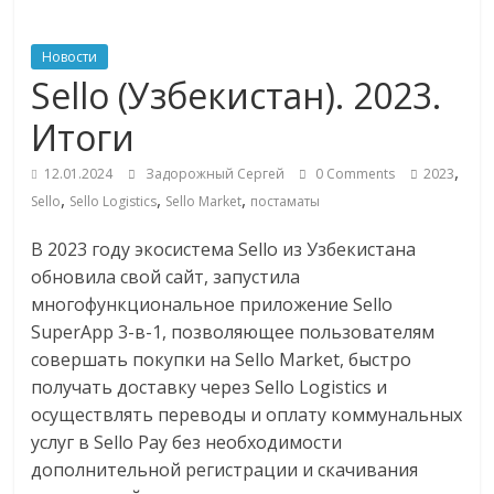
ритейле,
Новости
Sello (Узбекистан). 2023.
логистике,
Итоги
технологиях,
,
12.01.2024
Задорожный Сергей
0 Comments
2023
,
,
,
Sello
Sello Logistics
Sello Market
постаматы
соцсетях
В 2023 году экосистема Sello из Узбекистана
обновила свой сайт, запустила
Портал
об
многофункциональное приложение Sello
онлайн-
SuperApp 3-в-1, позволяющее пользователям
торговле,
совершать покупки на Sello Market, быстро
сервисах
получать доставку через Sello Logistics и
для
осуществлять переводы и оплату коммунальных
e-
услуг в Sello Pay без необходимости
Commerce,
дополнительной регистрации и скачивания
ритейле,