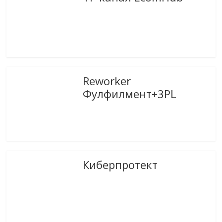
Reworker
Фулфилмент+3PL
Киберпротект