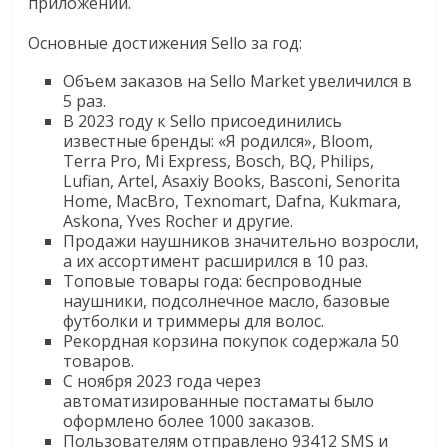
приложений.
логистике,
Основные достижения Sello за год:
технологиях,
соцсетях.
Объем заказов на Sello Market увеличился в
Нам
5 раз.
важно,
В 2023 году к Sello присоединились
как
известные бренды: «Я родился», Bloom,
Terra Pro, Mi Express, Bosch, BQ, Philips,
знать
Lufian, Artel, Asaxiy Books, Basconi, Senorita
как
Home, MacBro, Texnomart, Dafna, Kukmara,
Сеть
Askona, Yves Rocher и другие.
меняет
Продажи наушников значительно возросли,
жизнь
а их ассортимент расширился в 10 раз.
Топовые товары года: беспроводные
людей
наушники, подсолнечное масло, базовые
и
футболки и триммеры для волос.
обсудить
Рекордная корзина покупок содержала 50
эти
товаров.
изменения
С ноября 2023 года через
автоматизированные постаматы было
с
оформлено более 1000 заказов.
читателем.
Пользователям отправлено 93412 SMS и