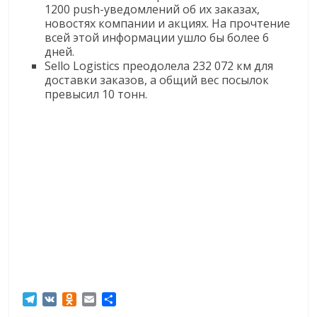
1200 push-уведомлений об их заказах,
новостях компании и акциях. На прочтение
всей этой информации ушло бы более 6
дней.
Sello Logistics преодолела 232 072 км для
доставки заказов, а общий вес посылок
превысил 10 тонн.
T
V
O
E
О
e
K
d
m
т