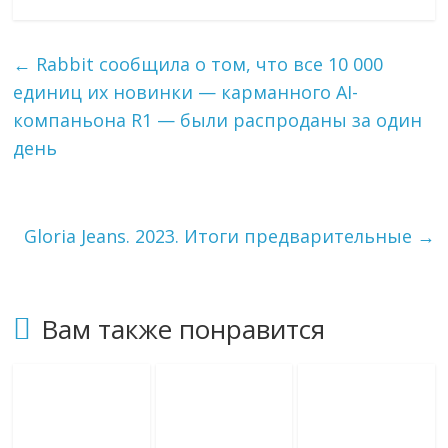
l
n
a
п
e
o
i
р
g
k
l
а
←
Rabbit сообщила о том, что все 10 000
r
l
в
единиц их новинки — карманного AI-
a
a
и
m
s
т
компаньона R1 — были распроданы за один
s
ь
день
n
i
k
i
Gloria Jeans. 2023. Итоги предварительные
→
Вам также понравится