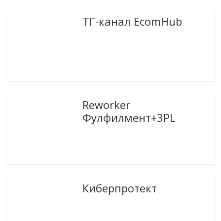
ТГ-канал EcomHub
Reworker
Фулфилмент+3PL
Киберпротект