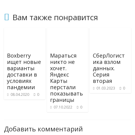
логистике,
технологиях,
Вам также понравится
соцсетях.
Нам
важно,
как
знать
Boxberry
Мараться
СберЛогист
как
ищет новые
никто не
ика взлом
Сеть
варианты
хочет.
данных.
меняет
доставки в
Яндекс
Серия
жизнь
условиях
Карты
вторая
людей
пандемии
перстали
01.03.2023
0
и
показывать
08.04.2020
0
границы
обсудить
эти
07.10.2022
0
изменения
с
Добавить комментарий
читателем.