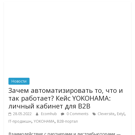
логистике,
технологиях,
соцсетях.
Нам
важно,
как
знать
как
Сеть
меняет
жизнь
Новости
людей
Зачем автоматизировать то, что и
и
так работает? Кейс YOKOHAMA:
обсудить
личный кабинет для B2B
эти
,
,
изменения
28.05.2022
Ecomhub
0 Comments
Cleversite
Extyl
,
,
с
IT-продакшн
YOKOHAMA
В2В-портал
читателем.
Взаимодействие с партнерами и дистрибьюторами —