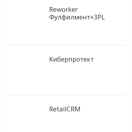
Reworker
Фулфилмент+3PL
Киберпротект
RetailCRM