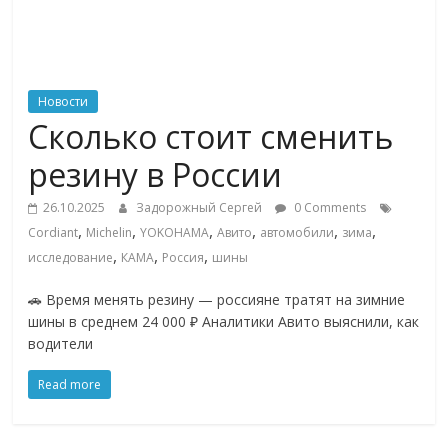
ритейле,
логистике,
Новости
Сколько стоит сменить
технологиях,
резину в России
соцсетях
26.10.2025
Задорожный Сергей
0 Comments
,
,
,
,
,
,
Cordiant
Michelin
YOKOHAMA
Авито
автомобили
зима
Портал
,
,
,
исследование
КАМА
Россия
шины
об
онлайн-
🚗 Время менять резину — россияне тратят на зимние
шины в среднем 24 000 ₽ Аналитики Авито выяснили, как
торговле,
водители
сервисах
для
Read more
e-
Commerce,
ритейле,