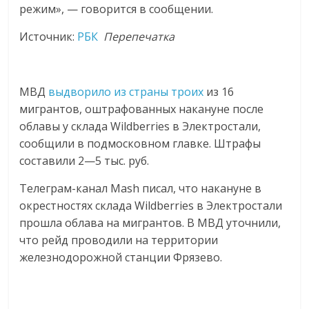
сервисах
режим», — говорится в сообщении.
для
e-
Источник:
РБК
Перепечатка
Commerce,
ритейле,
логистике,
МВД
выдворило из страны троих
из 16
технологиях,
мигрантов, оштрафованных накануне после
соцсетях.
облавы у склада Wildberries в Электростали,
Нам
сообщили в подмосковном главке. Штрафы
важно,
составили 2—5 тыс. руб.
как
знать
Телеграм-канал Mash писал, что накануне в
как
окрестностях склада Wildberries в Электростали
Сеть
прошла облава на мигрантов. В МВД уточнили,
меняет
что рейд проводили на территории
жизнь
железнодорожной станции Фрязево.
людей
и
обсудить