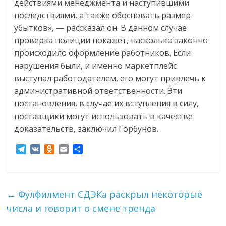
действиями менеджмента и наступившими
последствиями, а также обосновать размер
убытков», — рассказал он. В данном случае
проверка полиции покажет, насколько законно
происходило оформление работников. Если
нарушения были, и именно маркетплейс
выступал работодателем, его могут привлечь к
административной ответственности. Эти
постановления, в случае их вступления в силу,
поставщики могут использовать в качестве
доказательств, заключил Горбунов.
T
V
O
E
О
e
K
d
m
т
l
n
a
п
e
o
i
р
g
k
l
а
←
Фулфилмент СДЭКа раскрыл некоторые
r
l
в
числа и говорит о смене тренда
a
a
и
m
s
т