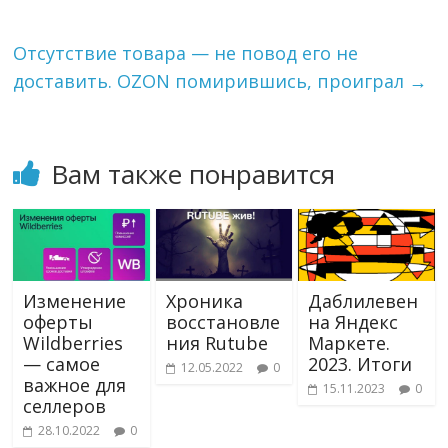
s
ь
n
i
Отсутствие товара — не повод его не
k
доставить. OZON помирившись, проиграл
→
i
Вам также понравится
Изменение
Хроника
Даблилевен
оферты
восстановле
на Яндекс
Wildberries
ния Rutube
Маркете.
— самое
2023. Итоги
12.05.2022
0
важное для
15.11.2023
0
селлеров
28.10.2022
0