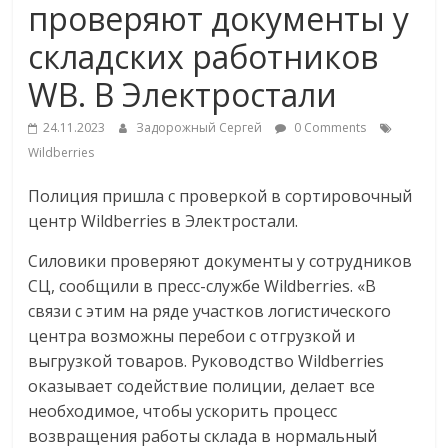
проверяют документы у
Commerce,
складских работников
омниканальном
WB. В Электростали
ритейле,
24.11.2023
Задорожный Сергей
0 Comments
Wildberries
логистике,
Полиция пришла с проверкой в сортировочный
центр Wildberries в Электростали.
технологиях,
Силовики проверяют документы у сотрудников
СЦ, сообщили в пресс-службе Wildberries. «В
соцсетях
связи с этим на ряде участков логистического
центра возможны перебои с отгрузкой и
Портал
выгрузкой товаров. Руководство Wildberries
об
оказывает содействие полиции, делает все
онлайн-
необходимое, чтобы ускорить процесс
торговле,
возвращения работы склада в нормальный