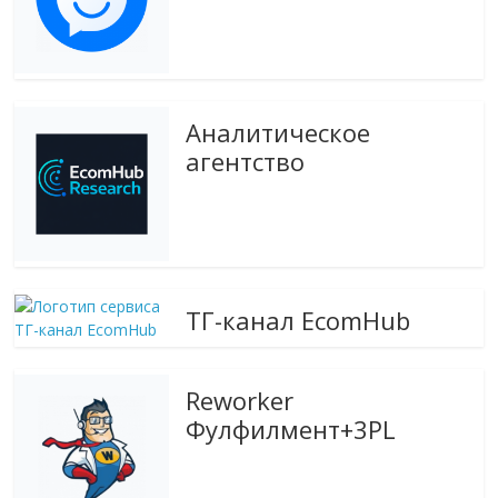
Аналитическое
агентство
ТГ-канал EcomHub
Reworker
Фулфилмент+3PL