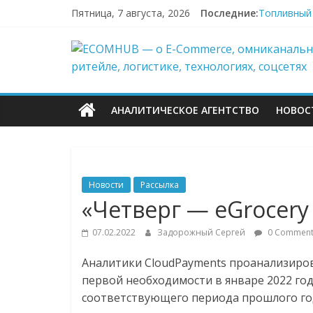
Перейти
Пятница, 7 августа, 2026
Последние:
Топливный 
к
Wildberrie
содержимому
ECOMHUB
И тут я во
БПЛА снова
У меня и с
—
АНАЛИТИЧЕСКОЕ АГЕНТСТВО
НОВОС
о
E-
Новости
Рассылка
Commerce,
«Четверг — eGrocery
07.02.2022
Задорожный Сергей
0 Comment
омниканально
Аналитики CloudPayments проанализиро
ритейле,
первой необходимости в январе 2022 года
соответствующего периода прошлого года