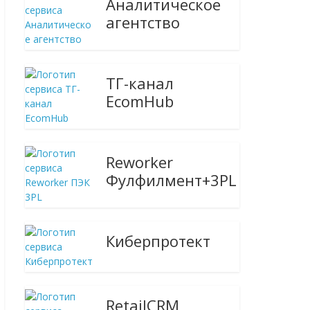
Аналитическое
агентство
ТГ-канал
EcomHub
Reworker
Фулфилмент+3PL
Киберпротект
RetailCRM