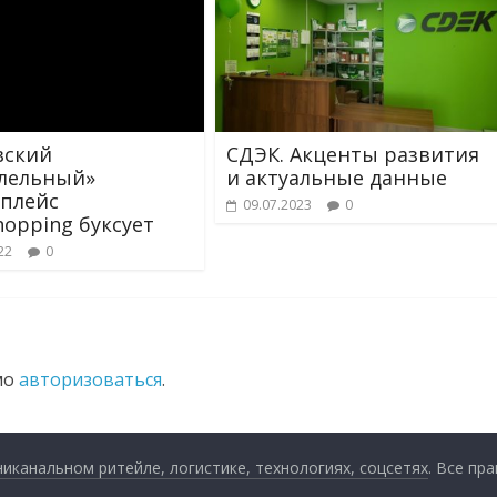
вский
СДЭК. Акценты развития
лельный»
и актуальные данные
плейс
09.07.2023
0
hopping буксует
22
0
мо
авторизоваться
.
анальном ритейле, логистике, технологиях, соцсетях
. Все пр