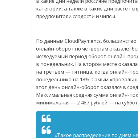
логистике,
в какие дни недели россияне предпочит
категории, а также в какие дни растет сп
предпочитали сладости и чипсы.
технологиях,
соцсетях
По данным CloudPayments, большинство р
онлайн-оборот по четвергам оказался бо
Портал
исследуемый период оборот онлайн-прода
об
в понедельник. На втором месте оказала
онлайн-
на третьем — пятница, когда онлайн-пр
торговле,
понедельника на 18%. Самым «провальны
сервисах
этот день онлайн-оборот оказался в сре
для
Максимальная средняя сумма онлайн-поку
e-
минимальная — 2 487 рублей — на суббот
Commerce,
ритейле,
логистике,
технологиях,
соцсетях.
«Такое распределение по дням не