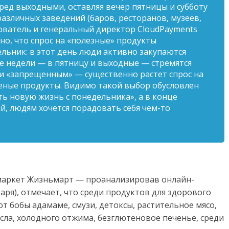
ред выходными, оставляя вечер пятницы и субботу
различных заведений (баров, ресторанов, музеев,
снователь и генеральный директор CloudPayments
о, что спрос на «полезные» продукты
льник: в этот день люди активно закупаются
е недели — в пятницу и выходные — стремятся
 и «запрещенным» — существенно растет спрос на
ченые продукты. Видимо такой выбор обусловлен
ь новую жизнь с понедельника», а в конце
ий, людям хочется порадовать себя чем-то
маркет Жизньмарт — проанализировав онлайн-
варя), отмечает, что среди продуктов для здорового
т бобы адамаме, смузи, детоксы, растительное мясо,
асла, холодного отжима, безглютеновое печенье, среди