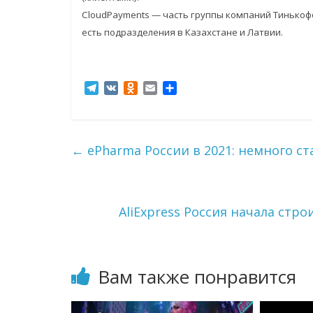
CloudPayments — часть группы компаний Тинькоф
есть подразделения в Казахстане и Латвии.
T
V
O
E
О
e
K
d
m
т
l
n
a
п
e
o
i
р
g
k
l
а
←
ePharma России в 2021: немного ст
r
l
в
a
a
и
m
s
т
s
ь
AliExpress Россия начала стр
n
i
k
i
Вам также понравится