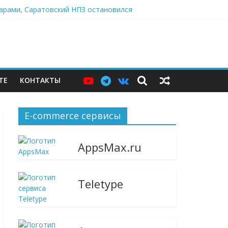
дарами, Саратовский НПЗ остановился
в центре Москвы
я
ТЕ
КОНТАКТЫ
E-commerce сервисы
AppsMax.ru
Teletype