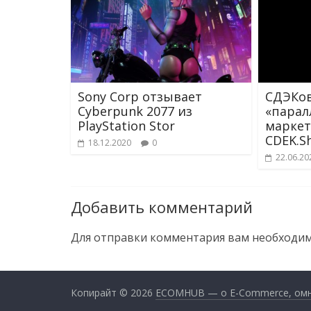
Sony Corp отзывает
СДЭКо
Cyberpunk 2077 из
«парал
PlayStation Stor
маркет
CDEK.S
18.12.2020
0
22.06.20
Добавить комментарий
Для отправки комментария вам необходи
Копирайт © 2026
ECOMHUB — о E-Commerce, омник