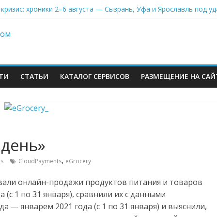
кризис: хроники 2–6 августа — Сызрань, Уфа и Ярославль под у
s начал выносить логистику со своих складов
 всём белом — Wildberries купил бывший офисный комплекс ВТБ 
 атаковали склад Wildberries в Екатеринбурге. Пожар усиливаетс
правка есть
ТИ
СТАТЬИ
КАТАЛОГ СЕРВИСОВ
РАЗМЕЩЕНИЕ НА САЙ
 день»
,
s
CloudPayments
eGrocery
м
вали онлайн-продажи продуктов питания и товаров
 (с 1 по 31 января), сравнили их с данными
 — январем 2021 года (с 1 по 31 января) и выяснили,