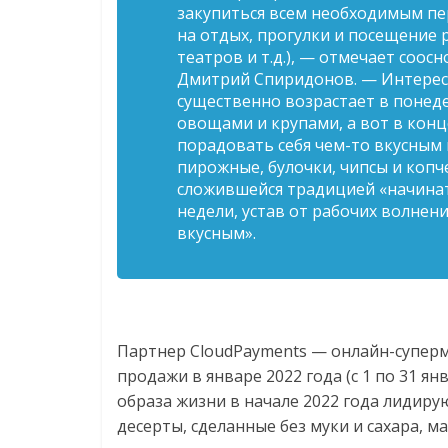
Нам
закупиться всем необходимым пе
важно,
на отдых, прогулки и посещение 
театров и т.д.), — отмечает соо
как
Дмитрий Спиридонов. — Интересн
знать
существенно возрастает в понеде
как
овощами и крупами, а вот в конц
Сеть
порадовать себя чем-то вкусным
меняет
пирожные, булочки, чипсы и коп
жизнь
сложившейся традицией «начинат
людей
недели, устав от рабочих волнен
и
вкусным».
обсудить
эти
изменения
с
читателем.
Партнер CloudPayments — онлайн-супер
продажи в январе 2022 года (с 1 по 31 ян
образа жизни в начале 2022 года лидирую
десерты, сделанные без муки и сахара, м