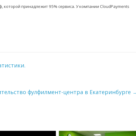
ф, которой принадлежит 95% сервиса. У компании CloudPayments
атистики.
оительство фулфилмент-центра в Екатеринбурге