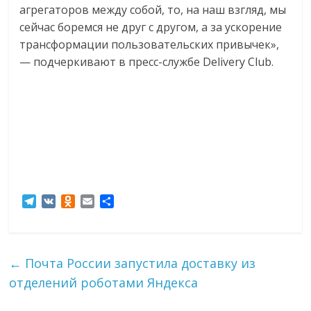
агрегаторов между собой, то, на наш взгляд, мы
сейчас боремся не друг с другом, а за ускорение
трансформации пользовательских привычек»,
— подчеркивают в пресс-службе Delivery Club.
T
V
O
E
О
e
K
d
m
т
l
n
a
п
e
o
i
р
g
k
l
а
←
Почта России запустила доставку из
r
l
в
отделений роботами Яндекса
a
a
и
m
s
т