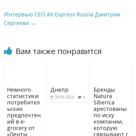
s
ь
n
i
Интервью CEO Ali Express Russia Дмитрия
k
Сергеева
→
i
Вам также понравится
Немного
Днепр
Бренды
статистики
Natura
26.05.2023
0
потребител
Siberica
ьских
арестованы
предпочтен
по иску
ий в e-
компании,
grocery от
которую
«Ленты
связывают с