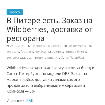
ритейле,
Новости
В Питере есть. Заказ на
логистике,
Wildberries, доставка от
технологиях,
ресторана
соцсетях
25.10.2021
Задорожный Сергей
0 Comments
,
,
,
,
,
eGrocery
foodtech
HoReCa
Wildberries
готовые блюда
,
,
,
доставка еды
еда
продукты питания
Санкт-Петербург
Портал
об
Wildberries заходит в доставку готовых блюд в
онлайн-
Санкт-Петербурге по модели DBS. Заказ на
торговле,
маркетплейсе, доставка силами самого
сервисах
продавца или выбранными им сервисами.
для
Комиссия — 5%.
e-
Commerce,
Источник:
РБК
ритейле,