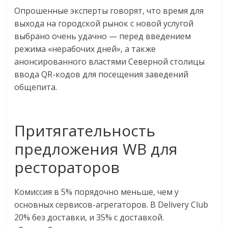
логистике,
Опрошенные эксперты говорят, что время для
технологиях,
выхода на городской рынок с новой услугой
соцсетях.
выбрано очень удачно — перед введением
Нам
режима «нерабочих дней», а также
важно,
анонсированного властями Северной столицы
как
ввода QR-кодов для посещения заведений
знать
общепита.
как
Сеть
меняет
Притягательность
жизнь
предложения WB для
людей
и
рестораторов
обсудить
эти
Комиссия в 5% порядочно меньше, чем у
изменения
основных сервисов-агрегаторов. В Delivery Club
с
20% без доставки, и 35% с доставкой.
читателем.