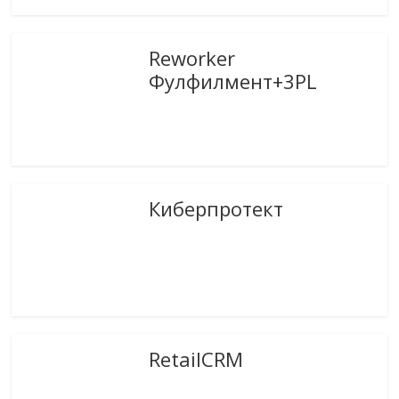
Reworker
Фулфилмент+3PL
Киберпротект
RetailCRM