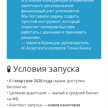
В условиях конкуренции и изменений
налогового регулирования
финансовый учёт усложняется.
Мы поставили задачу создать
простой инструмент, который
помогает селлерам быстрее
работать с данными и принимать
решения»,
— Никита Кузнецов, руководитель
AI-Ассистента селлеров Точка Банка.
🧪 Условия запуска
• В
I квартале 2026 года
сервис доступен
бесплатно
• Целевая аудитория — малый и средний бизнес
на WB
• Контекст запуска —
новая налоговая