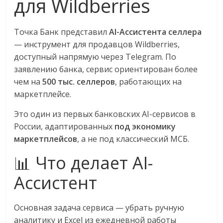
для Wildberries
логистике,
технологиях,
Точка Банк представил
AI-Ассистента селлера
соцсетях.
— инструмент для продавцов Wildberries,
Нам
доступный напрямую через Telegram. По
важно,
заявлению банка, сервис ориентирован более
как
знать
чем на
500 тыс. селлеров
, работающих на
как
маркетплейсе.
Сеть
Это один из первых банковских AI-сервисов в
меняет
России, адаптированных
под экономику
жизнь
маркетплейсов
, а не под классический МСБ.
людей
и
📊 Что делает AI-
обсудить
Ассистент
эти
изменения
с
Основная задача сервиса — убрать ручную
читателем.
аналитику и Excel из ежедневной работы