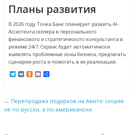
Планы развития
В 2026 году Точка Банк планирует развить AI-
Ассистента селлера в персонального
финансового и стратегического консультанта в
режиме 24/7. Сервис будет автоматически
выявлять проблемные зоны бизнеса, предлагать
сценарии роста и помогать в их реализации.
T
V
O
E
О
e
K
d
m
т
l
n
a
п
e
o
i
р
g
k
l
а
←
Перепродажа подарков на Авито: скорее
r
l
в
не по-русски, а по-американски
a
a
и
m
s
т
s
ь
n
i