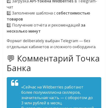
1️⃣ Загрузка
API-токена Wildberries
в Telegram-
чат
2️⃣ Заполнение шаблона с
себестоимостью
товаров
3️⃣ Получение отчёта и рекомендаций
за
несколько минут
Формат deliberately выбран Telegram — без
отдельных кабинетов и сложного онбординга.
💬 Комментарий Точка
Банка
«Сейчас на Wildberries работают
более полумиллиона селлеров,
значительная часть — с оборотом до
3 млн рублей в месяц.