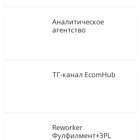
Аналитическое
агентство
ТГ-канал EcomHub
Reworker
Фулфилмент+3PL