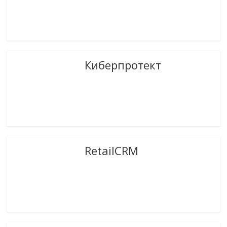
Киберпротект
RetailCRM