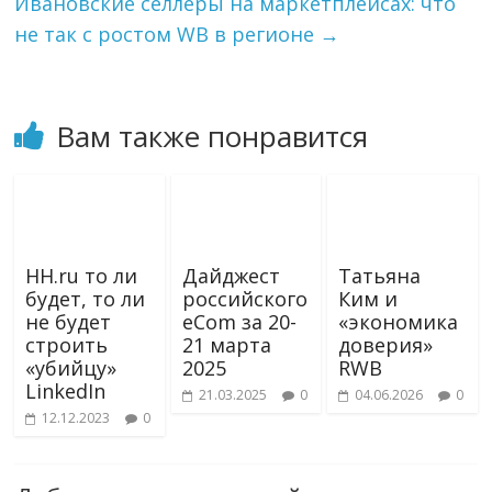
Ивановские селлеры на маркетплейсах: что
k
не так с ростом WB в регионе
→
i
Вам также понравится
HH.ru то ли
Дайджест
Татьяна
будет, то ли
российского
Ким и
не будет
eCom за 20-
«экономика
строить
21 марта
доверия»
«убийцу»
2025
RWB
LinkedIn
21.03.2025
0
04.06.2026
0
12.12.2023
0