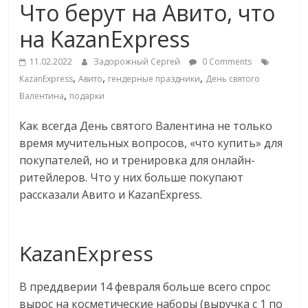
Что берут на Авито, что
Commerce,
на KazanExpress
омниканальном
11.02.2022
Задорожный Сергей
0 Comments
,
,
,
KazanExpress
Авито
гендерные праздники
День святого
ритейле,
,
Валентина
подарки
Как всегда День святого Валентина не только
логистике,
время мучительных вопросов, «что купить» для
покупателей, но и тренировка для онлайн-
технологиях,
ритейлеров. Что у них больше покупают
рассказали Авито и KazanExpress.
соцсетях
Портал
KazanExpress
об
онлайн-
В преддверии 14 февраля больше всего спрос
торговле,
вырос на косметические наборы (выручка с 1 по