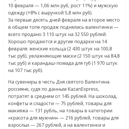
сервисах
10 февраля — 1,06 млн руб, рост 11%) и мужскую
для
одежду (+8% с выручкой 5,8 млн руб).
e-
За первые десять дней февраля на второе место
Commerce,
в общем топе продаж поднялись валентинки —
ритейле,
всего продано 3 110 штук на 32 550 рублей.
логистике,
Хорошо продаются и другие подарки на 14
технологиях,
февраля: женские кольца (2 430 штук на 100,8
соцсетях.
тыс руб), увлажняющие маски (2 150 штук на 84,8
Нам
важно,
тыс руб) и карандаш-помада для губ (1 970 штук
как
на 107 тыс руб).
знать
На сувениры в честь Дня святого Валентина
как
россияне, судя по данным KazanExpress,
Сеть
потратят в среднем от 145 рублей. На шоколад,
меняет
конфеты и сладости — 75 рублей, товары для
жизнь
макияжа — 131 рубль, на товары в категории
людей
«красота для мужчин» — 216 рублей, товары для
и
взрослых — 267 рублей, а на валентинки и
обсудить