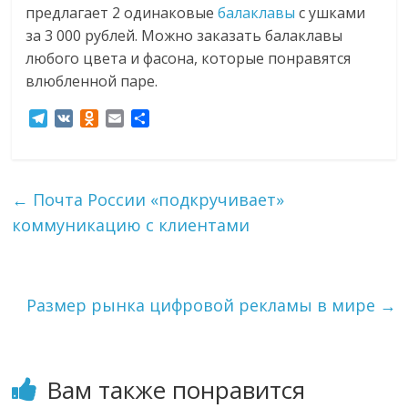
предлагает 2 одинаковые
балаклавы
с ушками
за 3 000 рублей. Можно заказать балаклавы
любого цвета и фасона, которые понравятся
влюбленной паре.
T
V
O
E
О
e
K
d
m
т
l
n
a
п
e
o
i
р
g
k
l
а
←
Почта России «подкручивает»
r
l
в
коммуникацию с клиентами
a
a
и
m
s
т
s
ь
n
i
Размер рынка цифровой рекламы в мире
→
k
i
Вам также понравится