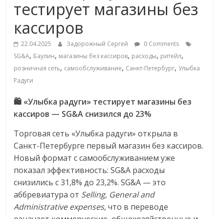
тестирует магазины без
Commerce,
кассиров
омниканальном
22.04.2025
Задорожный Сергей
0 Comments
,
,
,
,
,
SG&A
Баулин
магазины без кассиров
расходы
ритейл
ритейле,
,
,
,
розничная сеть
самообслуживание
Санкт-Петербург
Улыбка
Радуги
логистике,
🛍 «Улыбка радуги» тестирует магазины без
кассиров — SG&A снизился до 23%
технологиях,
Торговая сеть «Улыбка радуги» открыла в
соцсетях
Санкт-Петербурге первый магазин без кассиров.
Новый формат с самообслуживанием уже
показал эффективность: SG&A расходы
Портал
снизились с 31,8% до 23,2%. SG&A — это
об
аббревиатура от
Selling, General and
онлайн-
Administrative expenses
, что в переводе
торговле,