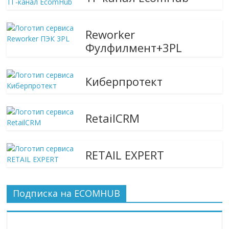
Reworker
Фулфилмент+3PL
Киберпротект
RetailCRM
RETAIL EXPERT
Подписка на ECOMHUB