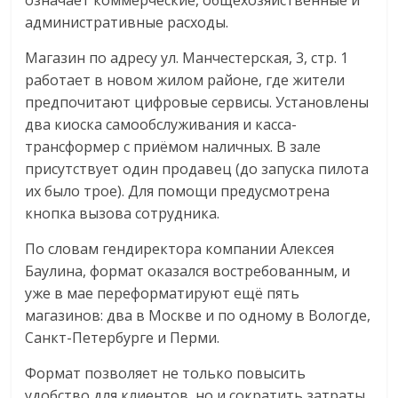
означает коммерческие, общехозяйственные и
сервисах
административные расходы.
для
e-
Магазин по адресу ул. Манчестерская, 3, стр. 1
Commerce,
работает в новом жилом районе, где жители
ритейле,
предпочитают цифровые сервисы. Установлены
логистике,
два киоска самообслуживания и касса-
технологиях,
трансформер с приёмом наличных. В зале
соцсетях.
присутствует один продавец (до запуска пилота
Нам
их было трое). Для помощи предусмотрена
важно,
кнопка вызова сотрудника.
как
знать
По словам гендиректора компании Алексея
как
Баулина, формат оказался востребованным, и
Сеть
уже в мае переформатируют ещё пять
меняет
магазинов: два в Москве и по одному в Вологде,
жизнь
Санкт-Петербурге и Перми.
людей
и
Формат позволяет не только повысить
обсудить
удобство для клиентов, но и сократить затраты