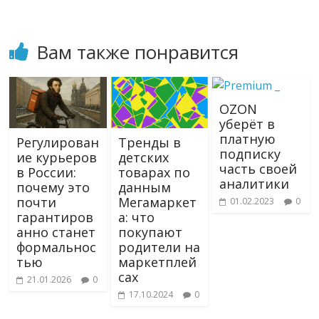
Вам также понравится
OZON
уберёт в
платную
Регулирован
Тренды в
подписку
ие курьеров
детских
часть своей
в России:
товарах по
аналитики
почему это
данным
почти
Мегамаркет
01.02.2023
0
гарантиров
а: что
анно станет
покупают
формальнос
родители на
тью
маркетплей
сах
21.01.2026
0
17.10.2024
0