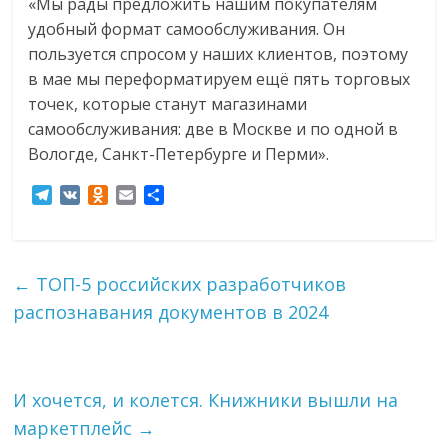
«Мы рады предложить нашим покупателям
удобный формат самообслуживания. Он
пользуется спросом у наших клиентов, поэтому
в мае мы переформатируем ещё пять торговых
точек, которые станут магазинами
самообслуживания: две в Москве и по одной в
Вологде, Санкт-Петербурге и Перми».
T
V
O
E
О
e
K
d
m
т
l
n
a
п
e
o
i
р
g
k
l
а
←
ТОП-5 российских разработчиков
r
l
в
распознавания документов в 2024
a
a
и
m
s
т
s
ь
n
i
И хочется, и колется. Книжники вышли на
k
маркетплейс
→
i