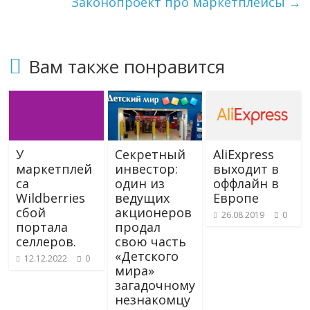
Законопроект про маркетплейсы
→
n
эти
i
изменения
k
с
i
читателем.
Вам также понравится
У
Секретный
AliExpress
маркетплей
инвестор:
выходит в
са
один из
оффлайн в
Wildberries
ведущих
Европе
сбой
акционеров
26.08.2019
0
портала
продал
селлеров.
свою часть
«Детского
12.12.2022
0
мира»
загадочному
незнакомцу