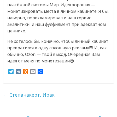
сервисах
платёжной системы Мир. Идея хорошая —
для
монетизировать места в личном кабинете. Я бы,
e-
наверно, порекламировал и наш сервис
Commerce,
аналитики, и наш фулфилмент при адекватном
ритейле,
ценнике.
логистике,
технологиях,
Не хотелось бы, конечно, чтобы личный кабинет
соцсетях.
превратился в одну сплошную рекламу🙈 И, как
Нам
обычно, Ozon — твой выход. Очередная Вам
важно,
идея от меня по монетизации😉
как
знать
T
V
O
E
О
как
e
K
d
m
т
l
n
a
п
Сеть
e
o
i
р
меняет
g
k
l
а
←
Степанакерт, Ирак
жизнь
r
l
в
людей
a
a
и
и
m
s
т
s
ь
обсудить