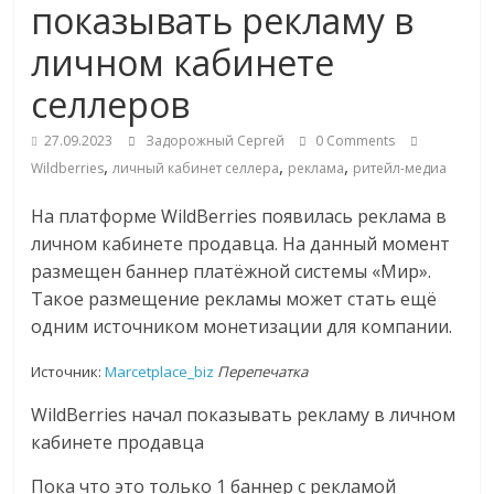
показывать рекламу в
Commerce,
личном кабинете
омниканальном
селлеров
ритейле,
27.09.2023
Задорожный Сергей
0 Comments
,
,
,
Wildberries
личный кабинет селлера
реклама
ритейл-медиа
логистике,
На платформе WildBerries появилась реклама в
личном кабинете продавца. На данный момент
технологиях,
размещен баннер платёжной системы «Мир».
Такое размещение рекламы может стать ещё
соцсетях
одним источником монетизации для компании.
Источник:
Marcetplace_biz
Перепечатка
Портал
WildBerries начал показывать рекламу в личном
об
кабинете продавца
онлайн-
торговле,
Пока что это только 1 баннер с рекламой