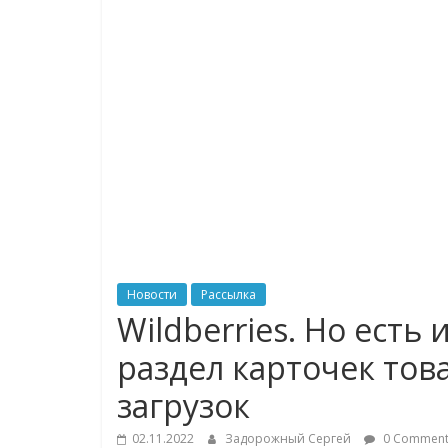
логистике,
технологиях,
соцсетях
Портал
об
онлайн-
торговле,
сервисах
для
Новости
Рассылка
e-
Wildberries. Но есть
Commerce,
раздел карточек то
ритейле,
логистике,
загрузок
технологиях,
соцсетях.
02.11.2022
Задорожный Сергей
0 Comment