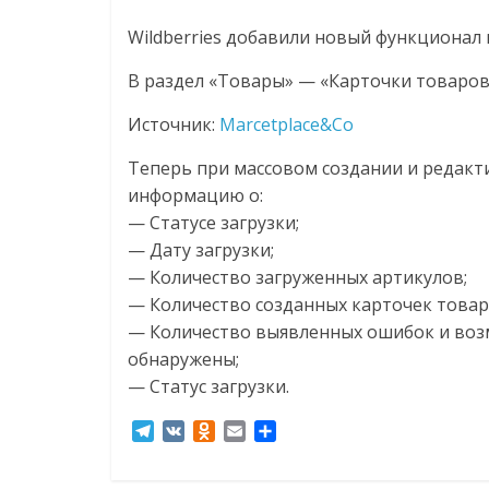
Нам
Wildberries добавили новый функционал 
важно,
как
В раздел «Товары» — «Карточки товаров
знать
как
Источник:
Marcetplace&Co
Сеть
Теперь при массовом создании и редак
меняет
жизнь
информацию о:
людей
— Статусе загрузки;
и
— Дату загрузки;
обсудить
— Количество загруженных артикулов;
эти
— Количество созданных карточек товар
изменения
— Количество выявленных ошибок и возм
с
обнаружены;
читателем.
— Статус загрузки.
T
V
O
E
О
e
K
d
m
т
l
n
a
п