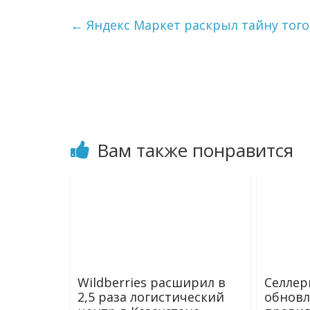
e
o
i
р
g
k
l
а
←
Яндекс Маркет раскрыл тайну того
r
l
в
a
a
и
m
s
т
s
ь
n
i
k
i
Вам также понравится
Wildberries расширил в
Селлер
2,5 раза логистический
обнов