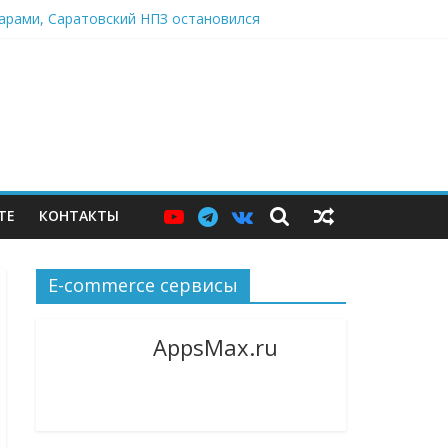
дарами, Саратовский НПЗ остановился
ю витрину
нджер и языковой сервис
ТЕ
КОНТАКТЫ
E-commerce сервисы
AppsMax.ru