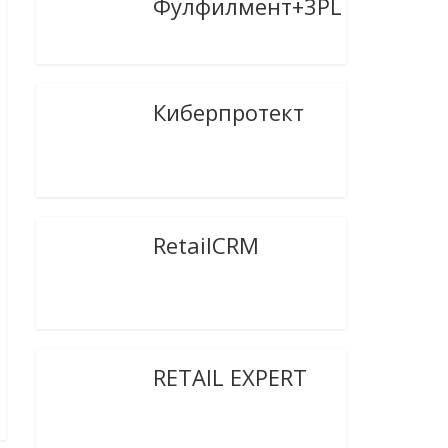
Фулфилмент+3PL
Киберпротект
RetailCRM
RETAIL EXPERT