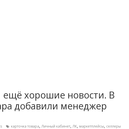
 и ещё хорошие новости. В
вара добавили менеджер
,
,
,
,
s
карточка товара
Личный кабинет
ЛК
маркетплейсы
селлеры