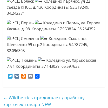
сервисах
СЦ Брянск
Коледино г Брянск, ул 22
для
съезда КПСС, д. 136 Координаты: 53.319249,
e-
34.242271
Commerce,
СЦ Пермь
Коледино г. Пермь, ул. Героев
ритейле,
Хасана, д. 98. Координаты: 57.953824, 56.264352
логистике,
технологиях,
СЦ Смоленск
Коледино Смоленск
соцсетях.
Шевченко 99 стр.2 Координаты: 54.787245,
Нам
32.096805
важно,
как
СЦ Тюмень
Коледино ул. Харьковская
знать
77/1 Координаты: 57.143029, 65.597632
как
Сеть
T
V
O
E
О
e
K
d
m
т
меняет
l
n
a
п
жизнь
e
o
i
р
людей
g
k
l
а
←
Wildberries продолжает доработку
и
r
l
в
карточек товара NEW
обсудить
a
a
и