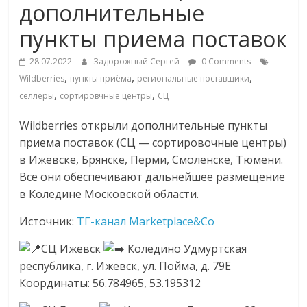
дополнительные
Commerce,
пункты приема поставок
омниканальном
28.07.2022
Задорожный Сергей
0 Comments
,
,
,
Wildberries
пункты приёма
региональные поставщики
ритейле,
,
,
селлеры
сортировчные центры
СЦ
Wildberries открыли дополнительные пункты
логистике,
приема поставок (СЦ — сортировочные центры)
в Ижевске, Брянске, Перми, Смоленске, Тюмени.
технологиях,
Все они обеспечивают дальнейшее размещение
в Коледине Московской области.
соцсетях
Источник:
ТГ-канал Marketplace&Co
Портал
СЦ Ижевск
Коледино Удмуртская
об
республика, г. Ижевск, ул. Пойма, д. 79Е
онлайн-
Координаты: 56.784965, 53.195312
торговле,