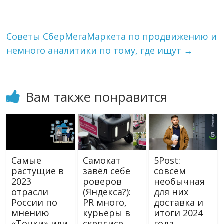
m
s
т
эти
s
ь
изменения
n
с
i
Советы СберМегаМаркета по продвижению и
читателем.
k
немного аналитики по тому, где ищут
→
i
Вам также понравится
Самые
Самокат
5Post:
растущие в
завёл себе
совсем
2023
роверов
необычная
отрасли
(Яндекса?):
для них
России по
PR много,
доставка и
мнению
курьеры в
итоги 2024
«Точки» или
скепсисе
года