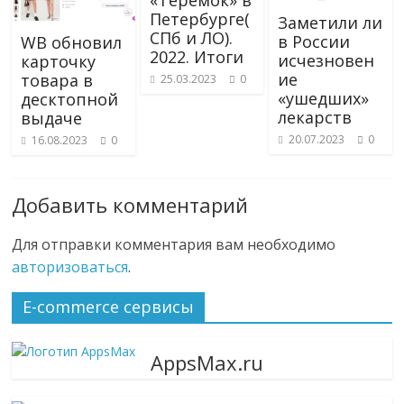
«Теремок» в
Петербурге(
Заметили ли
СПб и ЛО).
в России
WB обновил
2022. Итоги
исчезновен
карточку
ие
товара в
25.03.2023
0
«ушедших»
десктопной
лекарств
выдаче
20.07.2023
0
16.08.2023
0
Добавить комментарий
Для отправки комментария вам необходимо
авторизоваться
.
E-commerce сервисы
AppsMax.ru