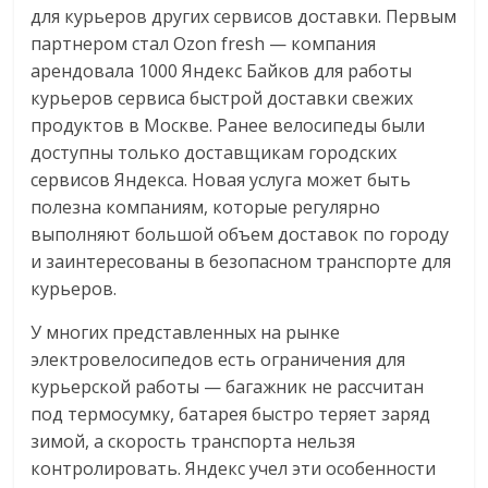
для курьеров других сервисов доставки. Первым
логистике,
партнером стал Ozon fresh — компания
технологиях,
арендовала 1000 Яндекс Байков для работы
соцсетях.
курьеров сервиса быстрой доставки свежих
Нам
продуктов в Москве. Ранее велосипеды были
важно,
как
доступны только доставщикам городских
знать
сервисов Яндекса. Новая услуга может быть
как
полезна компаниям, которые регулярно
Сеть
выполняют большой объем доставок по городу
меняет
и заинтересованы в безопасном транспорте для
жизнь
курьеров.
людей
У многих представленных на рынке
и
электровелосипедов есть ограничения для
обсудить
курьерской работы — багажник не рассчитан
эти
изменения
под термосумку, батарея быстро теряет заряд
с
зимой, а скорость транспорта нельзя
читателем.
контролировать. Яндекс учел эти особенности