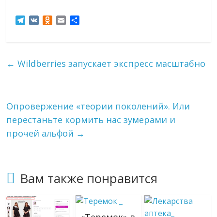
T
V
O
E
О
e
K
d
m
т
l
n
a
п
e
o
i
р
g
k
l
а
←
Wildberries запускает экспресс масштабно
r
l
в
a
a
и
m
s
т
s
ь
Опровержение «теории поколений». Или
n
i
перестаньте кормить нас зумерами и
k
прочей альфой
→
i
Вам также понравится