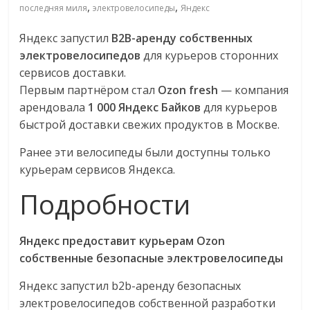
,
,
последняя миля
электровелосипеды
Яндекс
ритейле,
Яндекс запустил
B2B-аренду собственных
электровелосипедов
для курьеров сторонних
логистике,
сервисов доставки.
Первым партнёром стал
Ozon fresh
— компания
технологиях,
арендовала
1 000 Яндекс Байков
для курьеров
быстрой доставки свежих продуктов в Москве.
соцсетях
Ранее эти велосипеды были доступны только
курьерам сервисов Яндекса.
Портал
об
Подробности
онлайн-
торговле,
сервисах
Яндекс предоставит курьерам Ozon
для
собственные безопасные электровелосипеды
e-
Яндекс запустил b2b-аренду безопасных
Commerce,
электровелосипедов собственной разработки
ритейле,