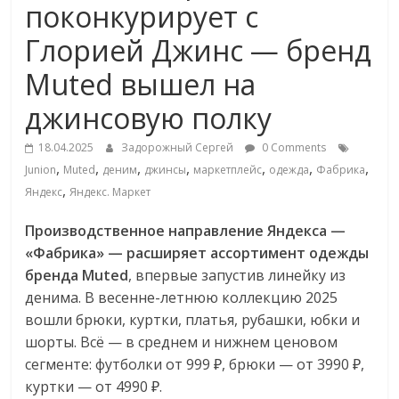
поконкурирует с
Commerce,
Глорией Джинс — бренд
омниканальном
Muted вышел на
джинсовую полку
ритейле,
18.04.2025
Задорожный Сергей
0 Comments
логистике,
,
,
,
,
,
,
,
Junion
Muted
деним
джинсы
маркетплейс
одежда
Фабрика
,
Яндекс
Яндекс. Маркет
технологиях,
Производственное направление Яндекса —
«Фабрика» — расширяет ассортимент одежды
соцсетях
бренда Muted
, впервые запустив линейку из
денима. В весенне-летнюю коллекцию 2025
Портал
вошли брюки, куртки, платья, рубашки, юбки и
об
шорты. Всё — в среднем и нижнем ценовом
онлайн-
сегменте: футболки от 999 ₽, брюки — от 3990 ₽,
торговле,
куртки — от 4990 ₽.