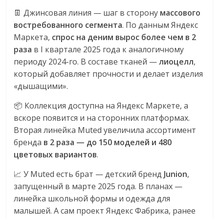
сервисах
👖 Джинсовая линия — шаг в сторону
массового
для
e-
востребованного сегмента
. По данным Яндекс
Commerce,
Маркета,
спрос на деним вырос более чем в 2
ритейле,
раза
в I квартале 2025 года к аналогичному
логистике,
периоду 2024-го. В составе тканей —
лиоцелл
,
технологиях,
который добавляет прочности и делает изделия
соцсетях.
«дышащими».
Нам
📦 Коллекция доступна на Яндекс Маркете, а
важно,
вскоре появится и на сторонних платформах.
как
Вторая линейка Muted увеличила ассортимент
знать
как
бренда
в 2 раза — до 150 моделей и 480
Сеть
цветовых вариантов
.
меняет
📈 У Muted есть брат — детский бренд
Junion
,
жизнь
запущенный в марте 2025 года. В планах —
людей
линейка школьной формы и одежда для
и
малышей. А сам проект Яндекс Фабрика, ранее
обсудить