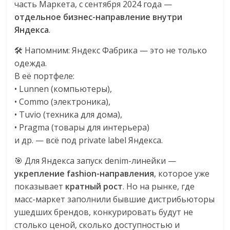
часть Маркета, с сентября 2024 года —
эти
отдельное бизнес-направление внутри
изменения
Яндекса
.
с
читателем.
🛠️ Напомним: Яндекс Фабрика — это не только
одежда.
В её портфеле:
• Lunnen (компьютеры),
• Commo (электроника),
• Tuvio (техника для дома),
• Pragma (товары для интерьера)
и др. — всё под private label Яндекса.
🎯 Для Яндекса запуск denim-линейки —
укрепление fashion-направления
, которое уже
показывает
кратный рост
. Но на рынке, где
масс-маркет заполнили бывшие дистрибьюторы
ушедших брендов, конкурировать будут не
столько ценой, сколько доступностью и