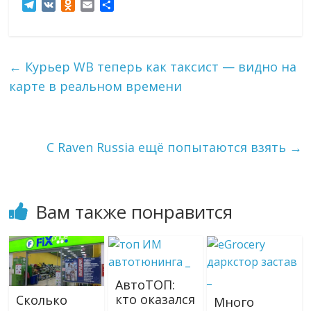
T
V
O
E
О
e
K
d
m
т
l
n
a
п
e
o
i
р
g
k
l
а
←
Курьер WB теперь как таксист — видно на
r
l
в
карте в реальном времени
a
a
и
m
s
т
s
ь
n
i
С Raven Russia ещё попытаются взять
→
k
i
Вам также понравится
АвтоТОП:
кто оказался
Сколько
Много