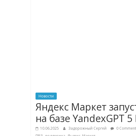
логистике,
технологиях,
соцсетях
Портал
об
онлайн-
торговле,
сервисах
для
Новости
e-
Яндекс Маркет запус
Commerce,
на базе YandexGPT 5 
ритейле,
логистике,
10.06.2025
Задорожный Сергей
0 Comment
технологиях,
,
,
ПВЗ
поддержка
Яндекс. Маркет