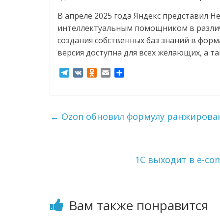
В апреле 2025 года Яндекс представил Н
интеллектуальным помощником в различ
создания собственных баз знаний в форм
версия доступна для всех желающих, а та
T
V
O
E
О
e
K
d
m
т
l
n
a
п
e
o
i
р
g
k
l
а
←
Ozon обновил формулу ранжирован
r
l
в
a
a
и
m
s
т
s
ь
1С выходит в e-co
n
i
k
i
Вам также понравится