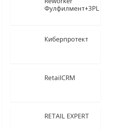
Reworker
Фулфилмент+3PL
Киберпротект
RetailCRM
RETAIL EXPERT