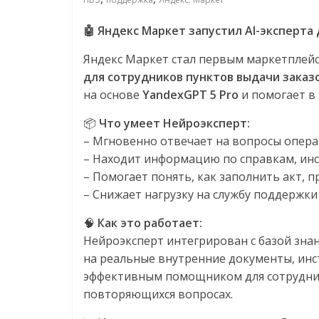
соцсетях.
Нам
🤖 Яндекс Маркет запустил AI-эксперта 
важно,
как
Яндекс Маркет стал первым маркетплей
знать
для сотрудников пунктов выдачи заказо
как
на основе
YandexGPT 5 Pro
и помогает в
Сеть
📦
Что умеет Нейроэксперт:
меняет
– Мгновенно отвечает на вопросы опер
жизнь
– Находит информацию по справкам, инс
людей
– Помогает понять, как заполнить акт, 
и
обсудить
– Снижаeт нагрузку на службу поддержк
эти
🧠
Как это работает:
изменения
Нейроэксперт интегрирован с базой знан
с
на реальные внутренние документы, инс
читателем.
эффективным помощником для сотрудник
повторяющихся вопросах.