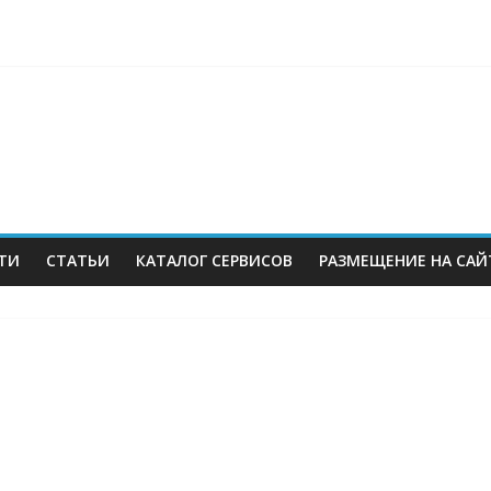
berries: что компания, банки, власти и бизнес предлагают селл
 со своих складов
 купил бывший офисный комплекс ВТБ в центре Москвы
es в Екатеринбурге. Пожар усиливается
ТИ
СТАТЬИ
КАТАЛОГ СЕРВИСОВ
РАЗМЕЩЕНИЕ НА САЙ
м