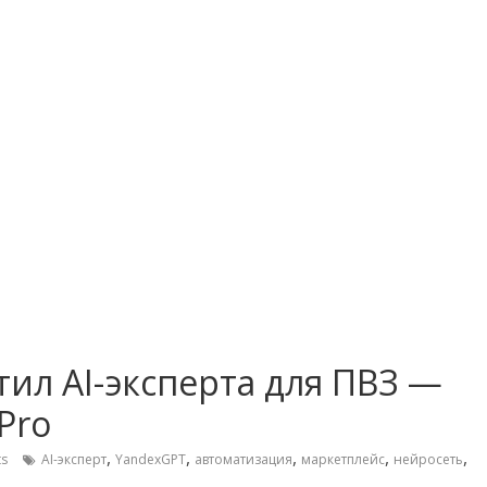
тил AI-эксперта для ПВЗ —
Pro
,
,
,
,
,
s
AI-эксперт
YandexGPT
автоматизация
маркетплейс
нейросеть