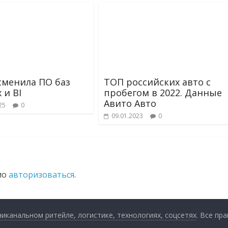
сменила ПО баз
ТОП российских авто с
 и BI
пробегом в 2022. Данные
Авито Авто
25
0
09.01.2023
0
мо
авторизоваться
.
анальном ритейле, логистике, технологиях, соцсетях
. Все пр