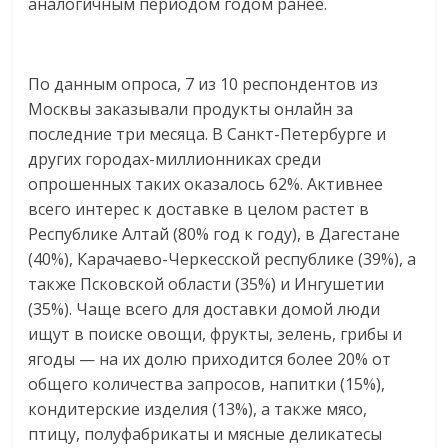
аналогичным периодом годом ранее.
логистике,
технологиях,
соцсетях.
По данным опроса, 7 из 10 респондентов из
Нам
Москвы заказывали продукты онлайн за
важно,
последние три месяца. В Санкт-Петербурге и
как
других городах-миллионниках среди
знать
опрошенных таких оказалось 62%. Активнее
как
всего интерес к доставке в целом растет в
Сеть
Республике Алтай (80% год к году), в Дагестане
меняет
(40%), Карачаево-Черкесской республике (39%), а
жизнь
людей
также Псковской области (35%) и Ингушетии
и
(35%). Чаще всего для доставки домой люди
обсудить
ищут в поиске овощи, фрукты, зелень, грибы и
эти
ягоды — на их долю приходится более 20% от
изменения
общего количества запросов, напитки (15%),
с
кондитерские изделия (13%), а также мясо,
читателем.
птицу, полуфабрикаты и мясные деликатесы