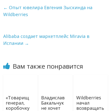
e
o
i
р
g
k
l
а
←
Опыт ювелира Евгения Зыскинда на
r
l
в
Wildberries
a
a
и
m
s
т
s
ь
n
i
Alibaba создает маркетплейс Miravia в
k
Испании
→
i
Вам также понравится
«Товарищ
Владислав
Wildberries
генерал,
Бакальчук
начал
коробочку
не хочет
возвращать