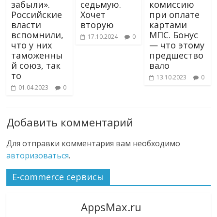
забыли».
седьмую.
комиссию
Российские
Хочет
при оплате
власти
вторую
картами
вспомнили,
МПС. Бонус
17.10.2024
0
что у них
— что этому
таможенны
предшество
й союз, так
вало
то
13.10.2023
0
01.04.2023
0
Добавить комментарий
Для отправки комментария вам необходимо
авторизоваться
.
E-commerce сервисы
AppsMax.ru