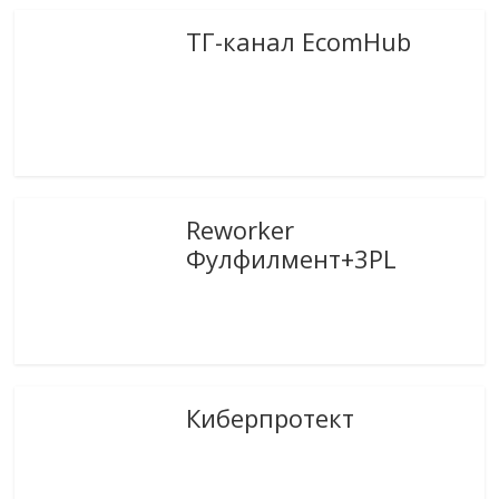
ТГ-канал EcomHub
Reworker
Фулфилмент+3PL
Киберпротект