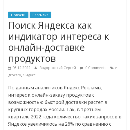
ритейле,
Новости
Рассылка
Поиск Яндекса как
логистике,
индикатор интереса к
технологиях,
онлайн-доставке
продуктов
соцсетях
05.12.2022
Задорожный Сергей
0 Comments
e-
Портал
,
grocery
Яндекс
об
онлайн-
По данным аналитиков Яндекс Рекламы,
торговле,
интерес к онлайн-заказу продуктов с
сервисах
возможностью быстрой доставки растет в
для
крупных городах России. Так, в третьем
e-
квартале 2022 года количество таких запросов в
Commerce,
Яндексе увеличилось на 26% по сравнению с
ритейле,