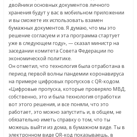
двойники основных документов личного
логистике,
хранения будут у вас в мобильном приложении
технологиях,
и вы сможете их использовать взамен
соцсетях.
бумажных документов. Я думаю, что мы это
Нам
важно,
решение согласуем и эта программа стартует
как
уже в следующем году», — сказал министр на
знать
заседании комитета Совета Федерации по
как
экономической политике.
Сеть
Он отметил, что технология была отработана в
меняет
период первой волны пандемии коронавируса
жизнь
на примере цифровых пропусков с QR-кодом.
людей
«Цифровые пропуска, которые проверяло МВД,
и
собственно, это и была технология отработки
обсудить
вот этого решения, и все поняли, что это
эти
работает, это можно запустить и, в общем, не
изменения
обязательно иметь справку о том, что ты
с
можешь выйти из дома, в бумажном виде. Ты в
читателем.
электронном виде QR-код показываешь, в