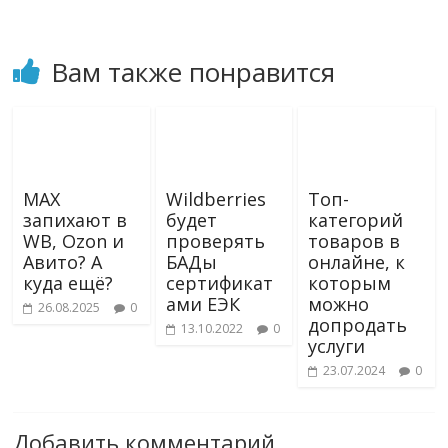
Вам также понравится
MAX
Wildberries
Топ-
запихают в
будет
категорий
WB, Ozon и
проверять
товаров в
Авито? А
БАДы
онлайне, к
куда ещё?
сертификат
которым
ами ЕЭК
можно
26.08.2025
0
допродать
13.10.2022
0
услуги
23.07.2024
0
Добавить комментарий