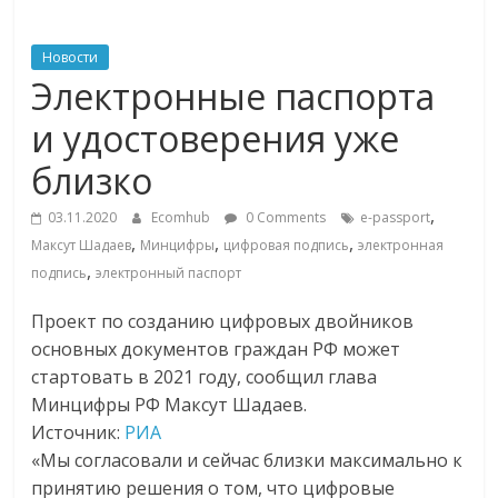
ритейле,
Новости
Электронные паспорта
логистике,
и удостоверения уже
технологиях,
близко
соцсетях
,
03.11.2020
Ecomhub
0 Comments
e-passport
,
,
,
Максут Шадаев
Минцифры
цифровая подпись
электронная
,
подпись
электронный паспорт
Портал
об
Проект по созданию цифровых двойников
онлайн-
основных документов граждан РФ может
торговле,
стартовать в 2021 году, сообщил глава
сервисах
Минцифры РФ Максут Шадаев.
для
Источник:
РИА
e-
«Мы согласовали и сейчас близки максимально к
Commerce,
принятию решения о том, что цифровые
ритейле,