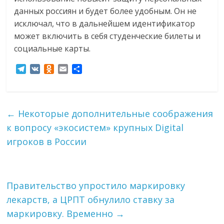
данных россиян и будет более удобным. Он не
исключал, что в дальнейшем идентификатор
может включить в себя студенческие билеты и
социальные карты.
T
V
O
E
О
e
K
d
m
т
l
n
a
п
e
o
i
р
g
k
l
а
←
Некоторые дополнительные соображения
r
l
в
к вопросу «экосистем» крупных Digital
a
a
и
m
s
т
игроков в России
s
ь
n
i
k
Правительство упростило маркировку
i
лекарств, а ЦРПТ обнулило ставку за
маркировку. Временно
→