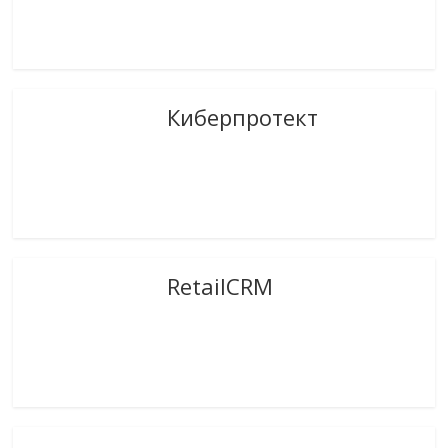
Киберпротект
RetailCRM