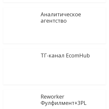
Аналитическое
агентство
ТГ-канал EcomHub
Reworker
Фулфилмент+3PL