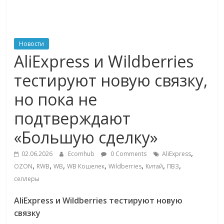
ритейле,
логистике,
Новости
AliExpress и Wildberries
технологиях,
тестируют новую связку,
но пока не
соцсетях
подтверждают
Портал
«Большую сделку»
об
онлайн-
,
02.06.2026
Ecomhub
0 Comments
AliExpress
торговле,
,
,
,
,
,
,
,
OZON
RWB
WB
WB Кошелек
Wildberries
Китай
ПВЗ
сервисах
селлеры
для
e-
AliExpress и Wildberries тестируют новую
Commerce,
связку
ритейле,