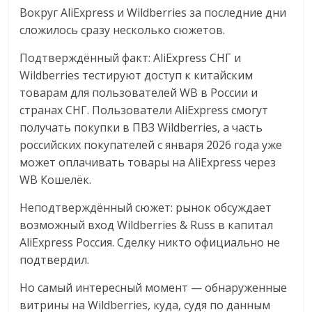
Вокруг AliExpress и Wildberries за последние дни
логистике,
сложилось сразу несколько сюжетов.
технологиях,
соцсетях.
Подтверждённый факт: AliExpress СНГ и
Нам
Wildberries тестируют доступ к китайским
важно,
товарам для пользователей WB в России и
как
странах СНГ. Пользователи AliExpress смогут
знать
получать покупки в ПВЗ Wildberries, а часть
как
российских покупателей с января 2026 года уже
Сеть
может оплачивать товары на AliExpress через
меняет
WB Кошелёк.
жизнь
людей
Неподтверждённый сюжет: рынок обсуждает
и
возможный вход Wildberries & Russ в капитал
обсудить
AliExpress Россия. Сделку никто официально не
эти
подтвердил.
изменения
с
Но самый интересный момент — обнаруженные
читателем.
витрины на Wildberries, куда, судя по данным