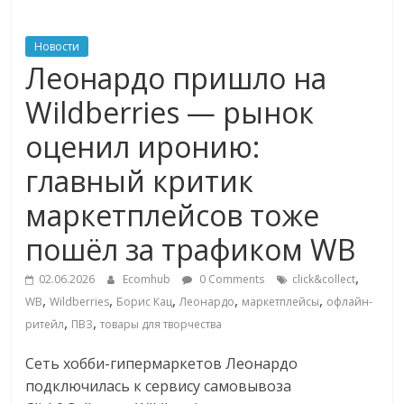
ритейле,
Новости
Леонардо пришло на
логистике,
Wildberries — рынок
технологиях,
оценил иронию:
главный критик
соцсетях
маркетплейсов тоже
Портал
пошёл за трафиком WB
об
онлайн-
,
02.06.2026
Ecomhub
0 Comments
click&collect
торговле,
,
,
,
,
,
WB
Wildberries
Борис Кац
Леонардо
маркетплейсы
офлайн-
сервисах
,
,
ритейл
ПВЗ
товары для творчества
для
e-
Сеть хобби-гипермаркетов Леонардо
Commerce,
подключилась к сервису самовывоза
ритейле,