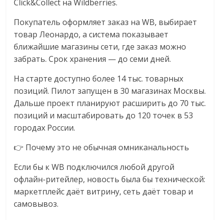
Click&Collect на Wildberries.
логистике,
технологиях,
Покупатель оформляет заказ на WB, выбирает
соцсетях.
товар Леонардо, а система показывает
Нам
ближайшие магазины сети, где заказ можно
важно,
забрать. Срок хранения — до семи дней.
как
На старте доступно более 14 тыс. товарных
знать
позиций. Пилот запущен в 30 магазинах Москвы.
как
Дальше проект планируют расширить до 70 тыс.
Сеть
позиций и масштабировать до 120 точек в 53
меняет
жизнь
городах России.
людей
👉 Почему это не обычная омниканальность
и
обсудить
Если бы к WB подключился любой другой
эти
офлайн-ритейлер, новость была бы технической:
изменения
маркетплейс даёт витрину, сеть даёт товар и
с
самовывоз.
читателем.