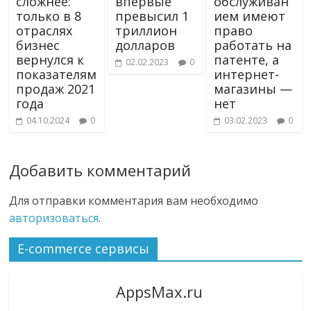
сложнее:
впервые
обслуживан
только в 8
превысил 1
ием имеют
отраслях
триллион
право
бизнес
долларов
работать на
вернулся к
патенте, а
02.02.2023
0
показателям
интернет-
продаж 2021
магазины —
года
нет
04.10.2024
0
03.02.2023
0
Добавить комментарий
Для отправки комментария вам необходимо
авторизоваться
.
E-commerce сервисы
AppsMax.ru