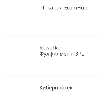
ТГ-канал EcomHub
Reworker
Фулфилмент+3PL
Киберпротект