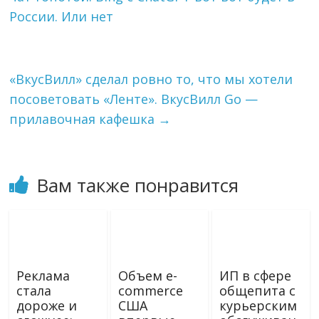
m
s
т
России. Или нет
s
ь
n
i
k
«ВкусВилл» сделал ровно то, что мы хотели
i
посоветовать «Ленте». ВкусВилл Go —
прилавочная кафешка
→
Вам также понравится
Реклама
Объем e-
ИП в сфере
стала
commerce
общепита с
дороже и
США
курьерским