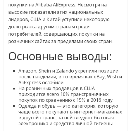
покупки на Alibaba AliExpress. Несмотря на
логистике,
высокие показатели этих национальных
технологиях,
лидеров, США и Китай уступили некоторую
соцсетях.
долю рынка другим странам среди
Нам
важно,
потребителей, совершающих покупки на
как
розничных сайтах за пределами своих стран.
знать
Основные выводы:
как
Сеть
меняет
Amazon, Shein и Zalando укрепили позиции
жизнь
после пандемии, в то время как eBay, Wish и
AliExpress ослабили.
людей
На розничных продавцов в США
и
приходится всего 10% трансграничных
обсудить
покупок по сравнению с 15% в 2016 году.
эти
Одежда и обувь — это категория, которую
изменения
чаще всего покупают в интернет-магазинах
в другой стране, за ней следуют бытовая
с
электроника и средства личной гигиены.
читателем.