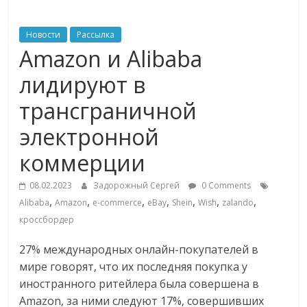
ритейле,
Новости
Рассылка
Amazon и Alibaba
логистике,
лидируют в
технологиях,
трансграничной
электронной
соцсетях
коммерции
Портал
08.02.2023
Задорожный Сергей
0 Comments
об
,
,
,
,
,
,
,
Alibaba
Amazon
e-commerce
eBay
Shein
Wish
zalando
онлайн-
кроссбордер
торговле,
сервисах
27% международных онлайн-покупателей в
для
мире говорят, что их последняя покупка у
e-
иностранного ритейлера была совершена в
Commerce,
Amazon, за ними следуют 17%, совершивших
ритейле,