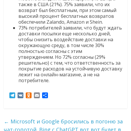
также в США (21%). 75% заявили, что их
возврат был бесплатным, при этом самый
высокий процент бесплатных возвратов
обеспечили Zalando, Amazon и Shein.
73% потребителей заявили, что будут ждать
доставки посылки еще несколько дней,
чтобы снизить воздействие доставки на
окружающую среду, в том числе 30%
полностью согласны с этим
утверждением. Но 72% согласны (29%
решительно) с тем, что ответственность за
покрытие расходов на устойчивую доставку
лежит на онлайн-магазине, а не на
потребителе.
T
V
O
E
О
e
K
d
m
т
l
n
a
п
e
o
i
р
g
k
l
а
←
Microsoft и Google бросились в погоню за
r
l
в
чат-гопотой. Bing c ChatGPT вот вот будет в
a
a
и