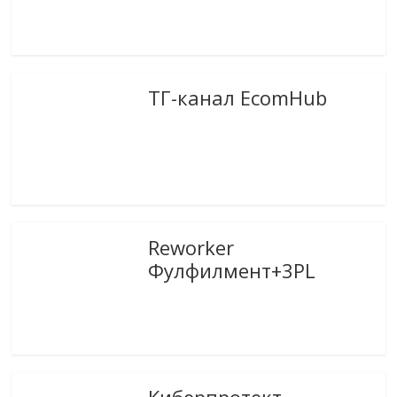
ТГ-канал EcomHub
Reworker
Фулфилмент+3PL
Киберпротект