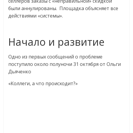
селлеров заказы с «неправильной» скидкой
логистике,
были аннулированы. Площадка объясняет все
технологиях,
действиями «системы».
соцсетях.
Нам
важно,
Начало и развитие
как
знать
как
Одно из первых сообщений о проблеме
Сеть
поступило около полуночи 31 октября от Ольги
меняет
Дьяченко
жизнь
«
Коллеги, а что происходит?
»
людей
и
обсудить
эти
изменения
с
читателем.