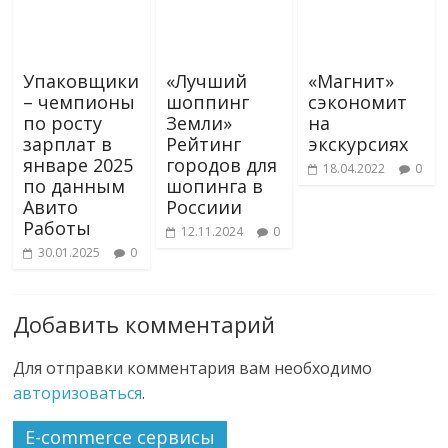
Упаковщики
«Лучший
«Магнит»
– чемпионы
шоппинг
сэкономит
по росту
Земли»
на
зарплат в
Рейтинг
экскурсиях
январе 2025
городов для
18.04.2022
0
по данным
шопинга в
Авито
Россиии
Работы
12.11.2024
0
30.01.2025
0
Добавить комментарий
Для отправки комментария вам необходимо
авторизоваться
.
E-commerce сервисы