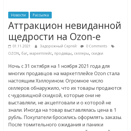
ритейле,
Новости
Рассылка
Аттракцион невиданной
логистике,
щедрости на Ozon-е
технологиях,
01.11.2021
Задорожный Сергей
0 Comments
,
,
,
,
,
OZON
баг
маркетплейс
продавцы
селлеры
скидки
соцсетях
Ночь с 31 октября на 1 ноября 2021 года для
многих продавцов на маркетплейсе Ozon стала
Портал
об
настоящим Хэллоуином. Огромное число
онлайн-
селлеров обнаружило, что их товары продаются
торговле,
с чудовищной скидкой, которые они не
сервисах
выставляли, не акцептовали и о которой не
для
знали. Иногда на товар выставлялась цена в 1
e-
рубль. Покупатели бросились оформлять заказы.
Commerce,
После томительного ожидания и паники
ритейле,