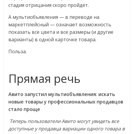
стадия отрицания скоро пройдёт.
логистике,
технологиях,
А мультиобъявления — в переводе на
соцсетях.
маркетплейсный — означает возможность
Нам
показать все цвета и все размеры (и другие
важно,
варианты) в одной карточке товара.
как
знать
Польза.
как
Сеть
меняет
Прямая речь
жизнь
людей
и
Авито запустил мультиобъявления: искать
обсудить
новые товары у профессиональных продавцов
эти
стало проще
изменения
с
Теперь пользователи Авито могут увидеть все
читателем.
доступные у продавца вариации одного товара в