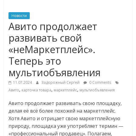
ритейле,
Новости
Авито продолжает
логистике,
развивать свой
технологиях,
«неМаркетплейс».
Теперь это
соцсетях
мультиобъявления
Портал
11.07.2024
Задорожный Сергей
0 Comments
об
,
,
,
Авито
карточка товара
маркетплейс
мультиобъявления
онлайн-
торговле,
Авито продолжает развивать свою площадку,
сервисах
делая её всё более похожей на маркетплейс.
для
Хотя Авито и отрицает свою маркетплейсную
e-
природу, площадка уже употребляет термин —
Commerce,
«профессиональный продавец». Полагаем,
ритейле,