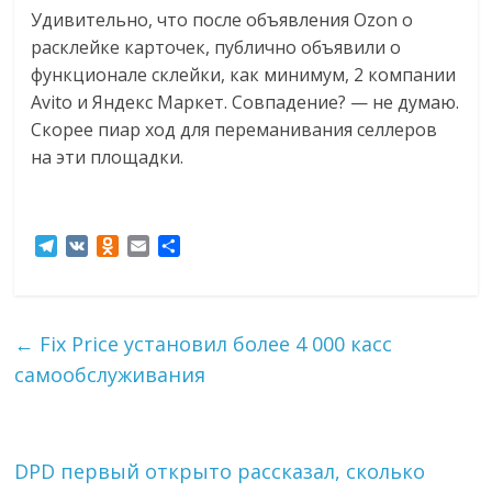
Удивительно, что после объявления Ozon о
расклейке карточек, публично объявили о
функционале склейки, как минимум, 2 компании
Avito и Яндекс Маркет. Совпадение? — не думаю.
Скорее пиар ход для переманивания селлеров
на эти площадки.
T
V
O
E
О
e
K
d
m
т
l
n
a
п
e
o
i
р
g
k
l
а
←
Fix Price установил более 4 000 касс
r
l
в
самообслуживания
a
a
и
m
s
т
s
ь
n
i
DPD первый открыто рассказал, сколько
k