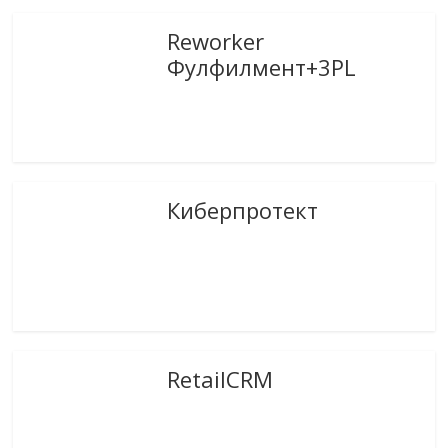
Reworker
Фулфилмент+3PL
Киберпротект
RetailCRM