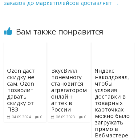
заказов до маркетплейсов доставляет
→
i
Вам также понравится
Ozon даст
ВкусВилл
Яндекс
скидку не
понемногу
наколдовал,
сам. Ozon
становится
чтобы
позволит
агрегатором
условия
давать
онлайн-
доставки в
скидку от
аптек в
товарных
ПВЗ
России
карточках
можно было
04.09.2024
0
06.09.2023
0
загружать
прямо в
Вебмастере