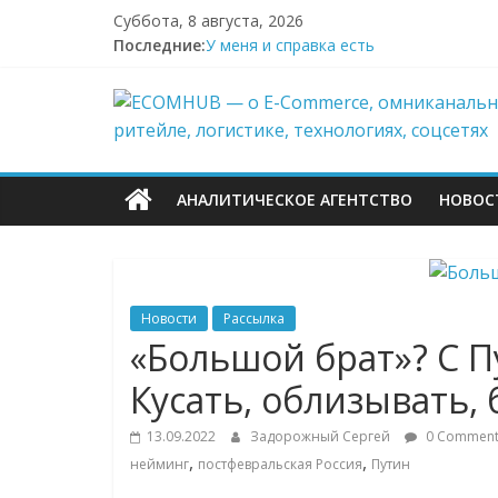
Перейти
Суббота, 8 августа, 2026
к
Последние:
У меня и справка есть
содержимому
Поддержка после атак на склады Wild
ECOMHUB
Wildberries начал выносить логистику
И тут я во всём белом — Wildberries
БПЛА снова атаковали склад Wildberri
—
АНАЛИТИЧЕСКОЕ АГЕНТСТВО
НОВОС
о
E-
Новости
Рассылка
Commerce,
«Большой брат»? С 
Кусать, облизывать, 
омниканально
13.09.2022
Задорожный Сергей
0 Comment
ритейле,
,
,
нейминг
постфевральская Россия
Путин