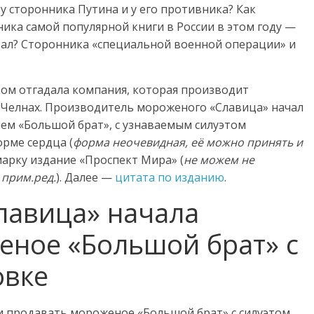
 сторонника Путина и у его противника? Как
ика самой популярной книги в России в этом году —
читал? Сторонника «специальной военной операции» и
ком отгадала компания, которая производит
 Челнах. Производитель мороженого «Славица» начал
ем «Большой брат», с узнаваемым силуэтом
рме сердца (
форма неочевидная, её можно принять и
-марку издание «Проспект Мира» (
не можем не
 прим.ред.
). Далее —
цитата по изданию
.
лавица» начала
еное «Большой брат» с
овке
и продавать мороженое «Большой брат» с силуэтом,