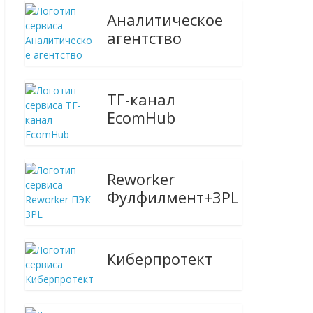
Аналитическое
агентство
ТГ-канал
EcomHub
Reworker
Фулфилмент+3PL
Киберпротект