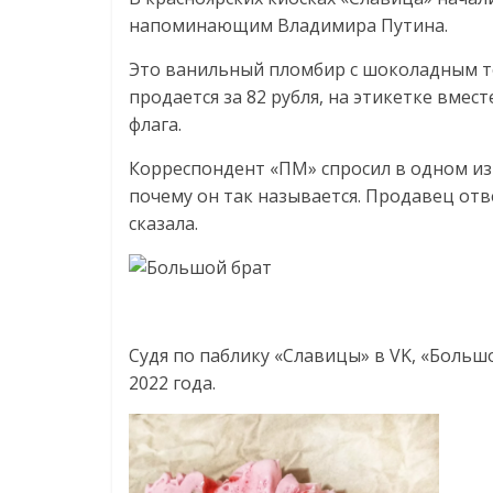
соцсетях.
напоминающим Владимира Путина.
Нам
важно,
Это ванильный пломбир с шоколадным 
как
продается за 82 рубля, на этикетке вмес
знать
флага.
как
Сеть
Корреспондент «ПМ» спросил в одном из
меняет
почему он так называется. Продавец отв
жизнь
сказала.
людей
и
обсудить
эти
изменения
Судя по паблику «Славицы» в VK, «Большо
с
2022 года.
читателем.