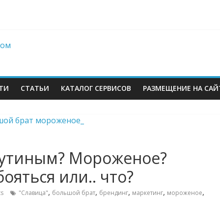
berries: что компания, банки, власти и бизнес предлагают селл
 со своих складов
 купил бывший офисный комплекс ВТБ в центре Москвы
es в Екатеринбурге. Пожар усиливается
ТИ
СТАТЬИ
КАТАЛОГ СЕРВИСОВ
РАЗМЕЩЕНИЕ НА САЙ
Путиным? Мороженое?
бояться или.. что?
м
,
,
,
,
,
s
"Славица"
большой брат
брендинг
маркетинг
мороженое