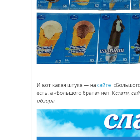
И вот какая штука — на
сайте
«Большого 
есть, а «Большого брата» нет. К
стати, са
обзора