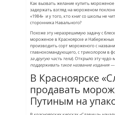
Как вызвать желание купить мороженое у
логистике,
задержать взгляд на мороженом поклонн
«1984» и у того, кто книг со школы не 
технологиях,
сторонника Навального?
Похоже эту неразрешимую задачу с блес
соцсетях
мороженое в Красноярске и Набережных
производить сорт мороженого с названи
Портал
главнокомандующего, с триколором в фо
об
за другую часть тела
). Открыло эту чудо
онлайн-
поддерживать такое название издания —
торговле,
В Красноярске «С
сервисах
для
продавать морож
e-
Commerce,
Путиным на упак
ритейле,
логистике,
технологиях,
В красноярских киосках «Славица» начал