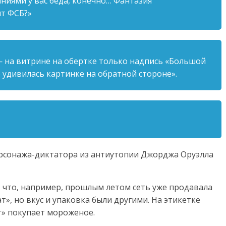
ниями у вас беда, конечно… Фантазия
нт ФСБ?»
 на витрине на обертке только надпись «Большой
но удивилась картинке на обратной стороне».
рсонажа-диктатора из антиутопии Джорджа Оруэлла
, что, например, прошлым летом сеть уже продавала
, но вкус и упаковка были другими. На этикетке
т» покупает мороженое.