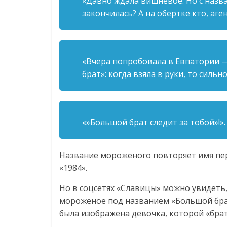
«Давно ждала вишневое. Но с назва
закончилась? А на обертке кто, аге
«Вчера попробовала в Евпатории —
брат»: когда взяла в руки, то силь
«»Большой брат следит за тобой»!».
Название мороженого повторяет имя пе
«1984».
Но в соцсетях «Славицы» можно увидеть
мороженое под названием «Большой брат»
была изображена девочка, которой «бра