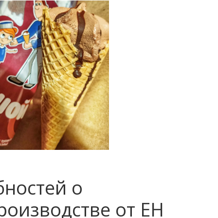
бностей о
роизводстве от EH