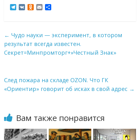
T
V
O
E
О
e
K
d
m
т
l
n
a
п
e
o
i
р
g
k
l
а
←
Чудо науки — эксперимент, в котором
r
l
в
результат всегда известен.
a
a
и
m
s
т
Секрет=Минпромторг+»Честный Знак»
s
ь
n
i
k
След пожара на складе OZON. Что ГК
i
«Ориентир» говорит об исках в свой адрес
→
Вам также понравится