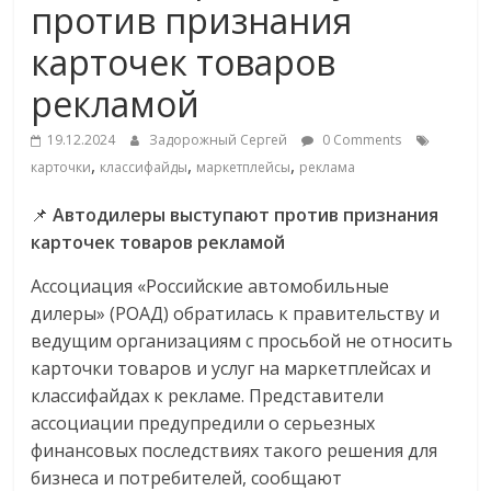
против признания
Commerce,
карточек товаров
омниканальном
рекламой
ритейле,
19.12.2024
Задорожный Сергей
0 Comments
,
,
,
карточки
классифайды
маркетплейсы
реклама
логистике,
📌
Автодилеры выступают против признания
карточек товаров рекламой
технологиях,
Ассоциация «Российские автомобильные
дилеры» (РОАД) обратилась к правительству и
соцсетях
ведущим организациям с просьбой не относить
карточки товаров и услуг на маркетплейсах и
Портал
классифайдах к рекламе. Представители
об
ассоциации предупредили о серьезных
онлайн-
финансовых последствиях такого решения для
торговле,
бизнеса и потребителей, сообщают