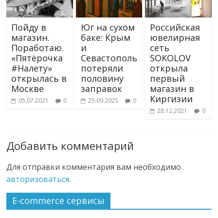
Пойду в
Юг на сухом
Российская
магазин.
баке: Крым
ювелирная
Поработаю.
и
сеть
«Пятёрочка
Севастополь
SOKOLOV
#Налету»
потеряли
открыла
открылась в
половину
первый
Москве
заправок
магазин в
Киргизии
05.07.2021
0
25.09.2025
0
28.12.2021
0
Добавить комментарий
Для отправки комментария вам необходимо
авторизоваться
.
E-commerce сервисы