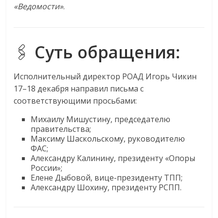
сервисах
«Ведомости»
.
для
e-
Commerce,
🖇️
Суть обращения:
ритейле,
логистике,
технологиях,
Исполнительный директор РОАД Игорь Чикин
соцсетях.
17–18 декабря направил письма с
Нам
соответствующими просьбами:
важно,
как
Михаилу Мишустину, председателю
правительства;
знать
Максиму Шаскольскому, руководителю
как
ФАС;
Сеть
Александру Калинину, президенту «Опоры
меняет
России»;
жизнь
Елене Дыбовой, вице-президенту ТПП;
Александру Шохину, президенту РСПП.
людей
и
обсудить