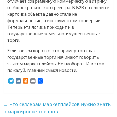
отличает современную коммерческую витрину
от бюрократического реестра. В B2B e-commerce
карточка объекта давно стала не
формальностью, а инструментом конверсии.
Теперь эта логика приходит и в
государственные земельно-имущественные
торги.
Если совсем коротко: это пример того, как
государственные торги начинают говорить
языком маркетплейсов. Не наоборот. И в этом,
пожалуй, главный смысл новости.
T
V
O
E
О
e
K
d
m
т
l
n
a
п
e
o
i
р
g
k
l
а
←
Что селлерам маркетплейсов нужно знать
r
l
в
о маркировке товаров
a
a
и