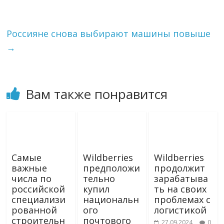
m
s
т
s
ь
n
i
Россияне снова выбирают машины повыше
k
→
i
Вам также понравится
Самые
Wildberries
Wildberries
важные
предположи
продолжит
числа по
тельно
зарабатыва
российской
купил
ть на своих
специализи
национальн
проблемах с
рованной
ого
логистикой
строительн
почтового
27.09.2024
0