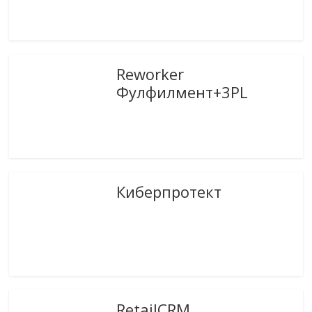
Reworker
Фулфилмент+3PL
Киберпротект
RetailCRM