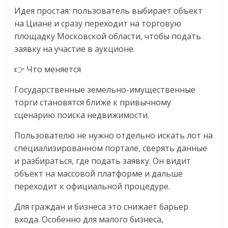
логистике,
Идея простая: пользователь выбирает объект
технологиях,
на Циане и сразу переходит на торговую
соцсетях.
площадку Московской области, чтобы подать
Нам
заявку на участие в аукционе.
важно,
👉 Что меняется
как
знать
Государственные земельно-имущественные
как
торги становятся ближе к привычному
Сеть
сценарию поиска недвижимости.
меняет
жизнь
Пользователю не нужно отдельно искать лот на
людей
специализированном портале, сверять данные
и
и разбираться, где подать заявку. Он видит
обсудить
объект на массовой платформе и дальше
эти
переходит к официальной процедуре.
изменения
с
Для граждан и бизнеса это снижает барьер
читателем.
входа. Особенно для малого бизнеса,