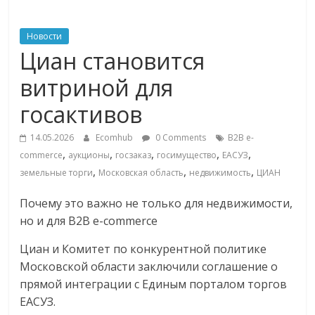
ритейле,
Новости
Циан становится
логистике,
витриной для
технологиях,
госактивов
соцсетях
14.05.2026
Ecomhub
0 Comments
B2B e-
,
,
,
,
,
commerce
аукционы
госзаказ
госимущество
ЕАСУЗ
,
,
,
земельные торги
Московская область
недвижимость
ЦИАН
Портал
об
Почему это важно не только для недвижимости,
онлайн-
но и для B2B e-commerce
торговле,
сервисах
Циан и Комитет по конкурентной политике
для
Московской области заключили соглашение о
e-
прямой интеграции с Единым порталом торгов
Commerce,
ЕАСУЗ.
ритейле,