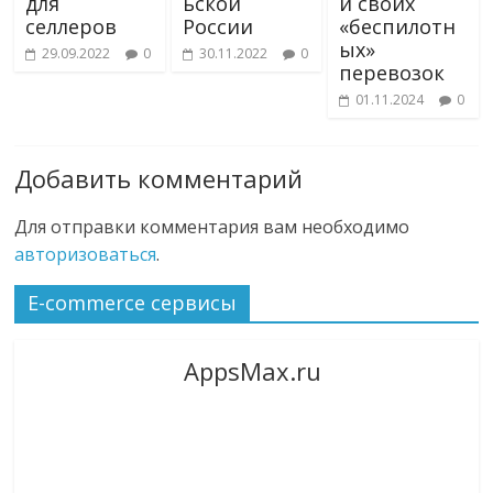
для
ьской
и своих
селлеров
России
«беспилотн
ых»
29.09.2022
0
30.11.2022
0
перевозок
01.11.2024
0
Добавить комментарий
Для отправки комментария вам необходимо
авторизоваться
.
E-commerce сервисы
AppsMax.ru