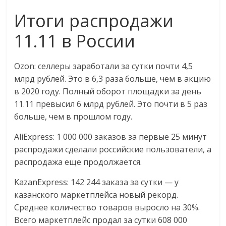
логистике,
Итоги распродажи
технологиях,
соцсетях.
11.11 в России
Нам
важно,
Ozon: селлеры заработали за сутки почти 4,5
как
млрд рублей. Это в 6,3 раза больше, чем в акцию
знать
в 2020 году. Полный оборот площадки за день
как
11.11 превысил 6 млрд рублей. Это почти в 5 раз
Сеть
больше, чем в прошлом году.
меняет
жизнь
AliExpress: 1 000 000 заказов за первые 25 минут
людей
распродажи сделали российские пользователи, а
и
распродажа еще продолжается.
обсудить
эти
KazanExpress: 142 244 заказа за сутки — у
изменения
казанского маркетплейса новый рекорд.
с
Среднее количество товаров выросло на 30%.
читателем.
Всего маркетплейс продал за сутки 608 000