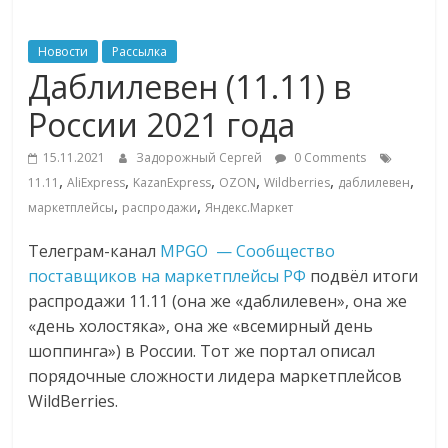
ритейле,
Новости
Рассылка
Даблилевен (11.11) в
логистике,
России 2021 года
технологиях,
15.11.2021
Задорожный Сергей
0 Comments
,
,
,
,
,
,
11.11
AliExpress
KazanExpress
OZON
Wildberries
даблилевен
соцсетях
,
,
маркетплейсы
распродажи
Яндекс.Маркет
Телеграм-канал
MPGO — Сообщество
Портал
об
поставщиков на маркетплейсы РФ
подвёл итоги
онлайн-
распродажи 11.11 (она же «даблилевен», она же
торговле,
«день холостяка», она же «всемирный день
сервисах
шоппинга») в России. Тот же портал описал
для
порядочные сложности лидера маркетплейсов
e-
WildBerries.
Commerce,
ритейле,