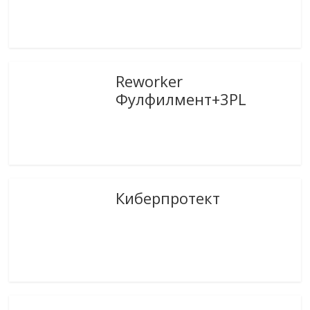
Reworker
Фулфилмент+3PL
Киберпротект