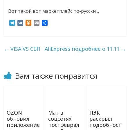
Вот такой вот маркетплейс по-русски…
T
V
O
E
О
e
K
d
m
т
l
n
a
п
e
o
i
р
g
k
l
а
←
VISA VS СБП
AliExpress подробнее о 11.11
→
r
l
в
a
a
и
m
s
т
s
ь
Вам также понравится
n
i
k
i
OZON
Мат в
ПЭК
обновил
соцсетях
раскрыл
приложение
постфеврал
подробност