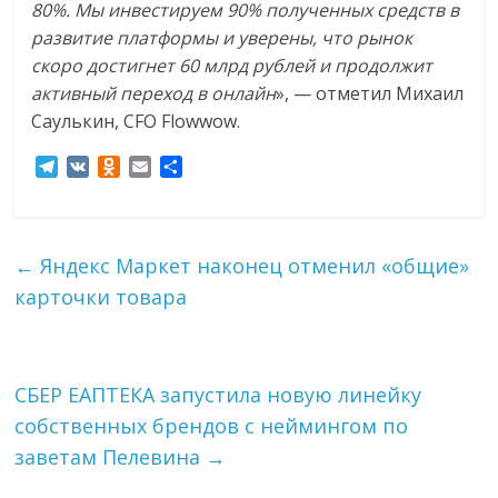
80%. Мы инвестируем 90% полученных средств в
развитие платформы и уверены, что рынок
скоро достигнет 60 млрд рублей и продолжит
активный переход в онлайн
», —
отметил Михаил
Саулькин, CFO Flowwow.
T
V
O
E
О
e
K
d
m
т
l
n
a
п
e
o
i
р
g
k
l
а
←
Яндекс Маркет наконец отменил «общие»
r
l
в
карточки товара
a
a
и
m
s
т
s
ь
n
i
СБЕР ЕАПТЕКА запустила новую линейку
k
собственных брендов с неймингом по
i
заветам Пелевина
→