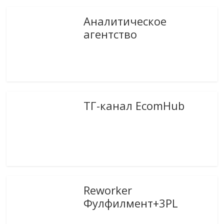
Аналитическое
агентство
ТГ-канал EcomHub
Reworker
Фулфилмент+3PL