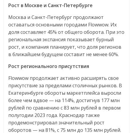
Рост в Москве и Санкт-Петербурге
логистике,
технологиях,
Москва и Санкт-Петербург продолжают
соцсетях.
оставаться основными городами Flowwow. Их
Нам
доля составляет 45% от общего оборота. При это
важно,
региональная экспансия показывает бурный
как
рост, и компания планирует, что доля регионов
знать
в ближайшем будущем составит не менее 60%.
как
Сеть
Рост регионального присутствия
меняет
жизнь
Flowwow продолжает активно расширять свое
людей
присутствие за пределами столичных рынков. В
и
Екатеринбурге обороты маркетплейса выросли
обсудить
более чем вдвое — на 114%, достигнув 177 млн
эти
рублей по сравнению с 83 млн рублей в первом
изменения
полугодии 2023 года. Краснодар также
с
продемонстрировал значительный рост
читателем.
оборотов — на 81%, с 75 млн до 135 млн рублей.