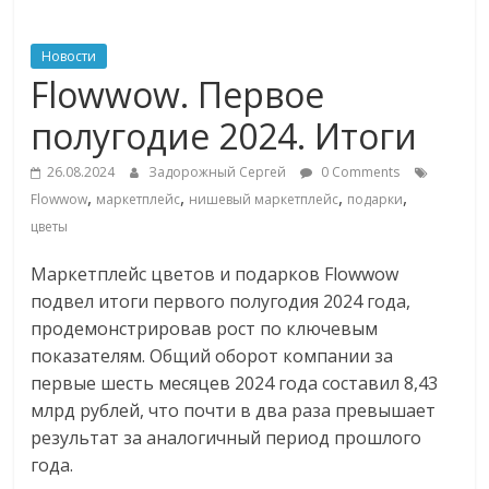
ритейле,
Новости
Flowwow. Первое
логистике,
полугодие 2024. Итоги
технологиях,
26.08.2024
Задорожный Сергей
0 Comments
,
,
,
,
Flowwow
маркетплейс
нишевый маркетплейс
подарки
соцсетях
цветы
Маркетплейс цветов и подарков Flowwow
Портал
об
подвел итоги первого полугодия 2024 года,
онлайн-
продемонстрировав рост по ключевым
торговле,
показателям. Общий оборот компании за
сервисах
первые шесть месяцев 2024 года составил 8,43
для
млрд рублей, что почти в два раза превышает
e-
результат за аналогичный период прошлого
Commerce,
года.
ритейле,